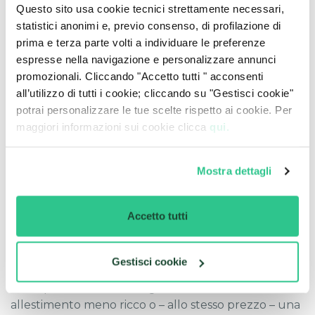
Non è però tutto oro quello che luccica.
Questo sito usa cookie tecnici strettamente necessari,
statistici anonimi e, previo consenso, di profilazione di
Anche le auto a chilometri zero hanno i loro
prima e terza parte volti a individuare le preferenze
svantaggi. Innanzitutto, a fronte di un forte sconto,
espresse nella navigazione e personalizzare annunci
la
disponibilità dei modelli può essere limitata
e
promozionali. Cliccando "Accetto tutti " acconsenti
dovrai accontentarti di quelli disponibili, senza la
all’utilizzo di tutti i cookie; cliccando su "Gestisci cookie"
possibilità di variarne colore e dotazione di accessori.
potrai personalizzare le tue scelte rispetto ai cookie. Per
maggiori informazioni sui cookie clicca
qui.
Potresti trovare l’auto dei tuoi sogni ad un prezzo
super oppure dover fare una scelta di ripiego,
magari accettando un colore che non è tra i tuoi
Mostra dettagli
preferiti.
Discorso analogo in merito all’equipaggiamento:
Accetto tutti
potresti trovare un’auto a chilometri zero
con un
prezzo comunque alto
perché dotata di molti
optional, alcuni magari non di tuo interesse.
Gestisci cookie
Qui si pone il dubbio: meglio un’auto nuova in
allestimento meno ricco o – allo stesso prezzo – una