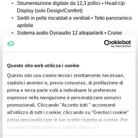
Strumentazione digitale da 12,3 pollici • Head-Up
Display (solo Design/Comfort)
Sedili in pelle riscaldati e ventilati • Tetto panoramico
apribile
Sistema audio Dynaudio 12 altoparlanti • Cruise
control adattivo con Stop&Go
Parcheggio automatico
Toyota RAV4 PHEV 2025 dotazioni:
Questo sito web utilizza i cookie
Sistema multimediale da 12,3 pollici con piattaforma
Questo sito usa cookie tecnici strettamente necessari,
Arene
statistici anonimi e, previo consenso, di profilazione di
Strumentazione digitale configurabile
prima e terza parte volti a individuare le preferenze
Head-Up Display a colori
espresse nella navigazione e personalizzare annunci
Sedili JBL premium ventilati
promozionali. Cliccando "Accetto tutti " acconsenti
Tetto panoramico fisso • Sistema audio JBL premium
all’utilizzo di tutti i cookie; cliccando su "Gestisci cookie"
11 altoparlanti
potrai personalizzare le tue scelte rispetto ai cookie. Per
Toyota Safety Sense 3.0
maggiori informazioni sui cookie clicca
qui.
Geo-fencing intelligente per modalità EV