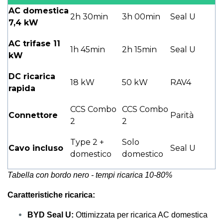
AC domestica
2h 30min
3h 00min
Seal U
7,4 kW
AC trifase 11
1h 45min
2h 15min
Seal U
kW
DC ricarica
18 kW
50 kW
RAV4
rapida
CCS Combo
CCS Combo
Connettore
Parità
2
2
Type 2 +
Solo
Cavo incluso
Seal U
domestico
domestico
Tabella con bordo nero - tempi ricarica 10-80%
Caratteristiche ricarica:
BYD Seal U:
Ottimizzata per ricarica AC domestica