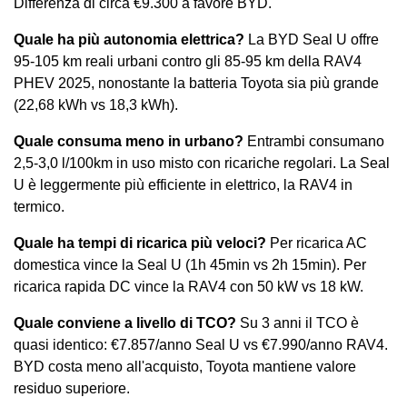
Differenza di circa €9.300 a favore BYD.
Quale ha più autonomia elettrica?
La BYD Seal U offre
95-105 km reali urbani contro gli 85-95 km della RAV4
PHEV 2025, nonostante la batteria Toyota sia più grande
(22,68 kWh vs 18,3 kWh).
Quale consuma meno in urbano?
Entrambi consumano
2,5-3,0 l/100km in uso misto con ricariche regolari. La Seal
U è leggermente più efficiente in elettrico, la RAV4 in
termico.
Quale ha tempi di ricarica più veloci?
Per ricarica AC
domestica vince la Seal U (1h 45min vs 2h 15min). Per
ricarica rapida DC vince la RAV4 con 50 kW vs 18 kW.
Quale conviene a livello di TCO?
Su 3 anni il TCO è
quasi identico: €7.857/anno Seal U vs €7.990/anno RAV4.
BYD costa meno all'acquisto, Toyota mantiene valore
residuo superiore.