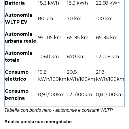
Batteria
18,3 kWh
18,3 kWh
22,68 kWh
Autonomia
80 km
70 km
100 km
WLTP EV
Autonomia
95-105 km
85-95 km
85-95 km
urbana reale
Autonomia
1.080 km
870 km
1.200+ km
totale
Consumo
19,2
20,8
21,8
elettrico
kWh/100km
kWh/100km
kWh/100km
Consumo
0,9 l/100km
1,2 l/100km
0,8 l/100km
benzina
Tabella con bordo nero - autonomie e consumi WLTP
Analisi prestazioni energetiche: