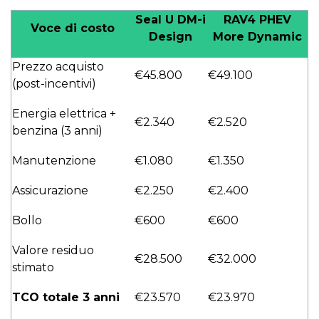
Seal U DM-i
RAV4 PHEV
Voce di costo
Design
More Dynamic
Prezzo acquisto
€45.800
€49.100
(post-incentivi)
Energia elettrica +
€2.340
€2.520
benzina (3 anni)
Manutenzione
€1.080
€1.350
Assicurazione
€2.250
€2.400
Bollo
€600
€600
Valore residuo
€28.500
€32.000
stimato
TCO totale 3 anni
€23.570
€23.970