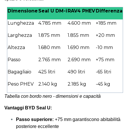
Dimensione
Seal U DM-i
RAV4 PHEV
Differenza
Lunghezza
4.785 mm
4.600 mm
+185 mm
Larghezza
1.875 mm
1.855 mm
+20 mm
Altezza
1.680 mm
1.690 mm
-10 mm
Passo
2.765 mm
2.690 mm
+75 mm
Bagagliaio
425 litri
490 litri
-65 litri
Peso PHEV
2.140 kg
2.185 kg
-45 kg
Tabella con bordo nero - dimensioni e capacità
Vantaggi BYD Seal U:
Passo superiore:
+75 mm garantiscono abitabilità
posteriore eccellente