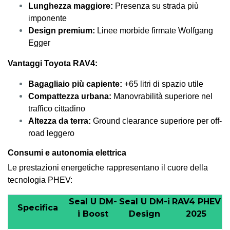
Lunghezza maggiore:
Presenza su strada più
imponente
Design premium:
Linee morbide firmate Wolfgang
Egger
Vantaggi Toyota RAV4:
Bagagliaio più capiente:
+65 litri di spazio utile
Compattezza urbana:
Manovrabilità superiore nel
traffico cittadino
Altezza da terra:
Ground clearance superiore per off-
road leggero
Consumi e autonomia elettrica
Le prestazioni energetiche rappresentano il cuore della
tecnologia PHEV:
Seal U DM-
Seal U DM-i
RAV4 PHEV
Specifica
i Boost
Design
2025