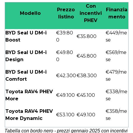
Con
Prezzo
Finanzia
Modello
incentivi
listino
mento
PHEV
BYD Seal U DM-i
€39.80
€449/me
€35.800
Boost
0
se
BYD Seal U DM-i
€49.80
€569/me
€45.800
Design
0
se
BYD Seal U DM-i
€479/me
€42.300
€38.300
Comfort
se
Toyota RAV4 PHEV
€338/me
€49.100
€45.100
More
se
Toyota RAV4 PHEV
€358/me
€53.100
€49.100
More Dynamic
se
Tabella con bordo nero - prezzi gennaio 2025 con incentivi