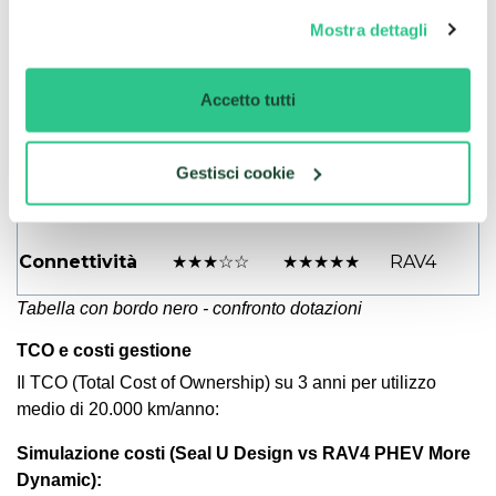
Seal U DM-
Mostra dettagli
Categoria
RAV4 PHEV
Vincitore
i
Infotainment
★★★★☆
★★★★★
RAV4
Accetto tutti
Sicurezza
★★★★☆
★★★★★
RAV4
ADAS
Gestisci cookie
Comfort
★★★★★
★★★★☆
Seal U
Connettività
★★★☆☆
★★★★★
RAV4
Tabella con bordo nero - confronto dotazioni
TCO e costi gestione
Il TCO (Total Cost of Ownership) su 3 anni per utilizzo
medio di 20.000 km/anno:
Simulazione costi (Seal U Design vs RAV4 PHEV More
Dynamic):