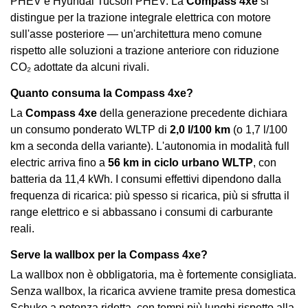
PHEV e Hyundai Tucson PHEV. La
Compass 4xe
si
distingue per la trazione integrale elettrica con motore
sull'asse posteriore — un'architettura meno comune
rispetto alle soluzioni a trazione anteriore con riduzione
CO₂ adottate da alcuni rivali.
Quanto consuma la Compass 4xe?
La
Compass 4xe
della generazione precedente dichiara
un consumo ponderato WLTP di
2,0 l/100 km
(o 1,7 l/100
km a seconda della variante). L'autonomia in modalità full
electric arriva fino a
56 km in ciclo urbano WLTP
, con
batteria da 11,4 kWh. I consumi effettivi dipendono dalla
frequenza di ricarica: più spesso si ricarica, più si sfrutta il
range elettrico e si abbassano i consumi di carburante
reali.
Serve la wallbox per la Compass 4xe?
La wallbox non è obbligatoria, ma è fortemente consigliata.
Senza wallbox, la ricarica avviene tramite presa domestica
Schuko a potenza ridotta, con tempi più lunghi rispetto alla