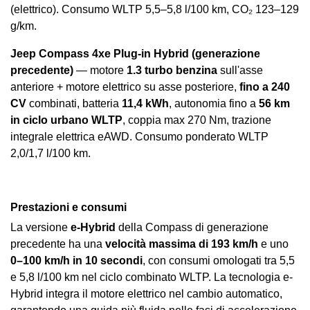
(elettrico). Consumo WLTP 5,5–5,8 l/100 km, CO₂ 123–129
g/km.
Jeep Compass 4xe Plug-in Hybrid (generazione
precedente)
— motore
1.3 turbo benzina
sull'asse
anteriore + motore elettrico su asse posteriore,
fino a 240
CV
combinati, batteria
11,4 kWh
, autonomia fino a
56 km
in ciclo urbano WLTP
, coppia max 270 Nm, trazione
integrale elettrica eAWD. Consumo ponderato WLTP
2,0/1,7 l/100 km.
Prestazioni e consumi
La versione
e-Hybrid
della Compass di generazione
precedente ha una
velocità massima di 193 km/h
e uno
0–100 km/h in 10 secondi
, con consumi omologati tra 5,5
e 5,8 l/100 km nel ciclo combinato WLTP. La tecnologia e-
Hybrid integra il motore elettrico nel cambio automatico,