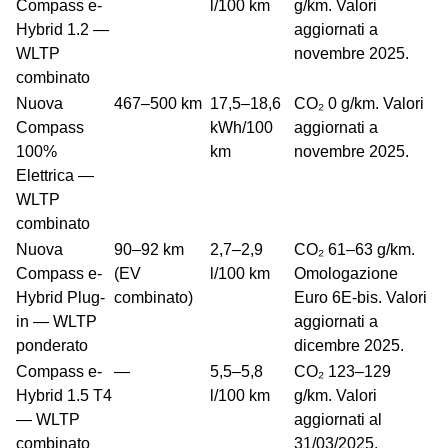
Compass e-
l/100 km
g/km. Valori
Hybrid 1.2 —
aggiornati a
WLTP
novembre 2025.
combinato
Nuova
467–500 km
17,5–18,6
CO₂ 0 g/km. Valori
Compass
kWh/100
aggiornati a
100%
km
novembre 2025.
Elettrica —
WLTP
combinato
Nuova
90–92 km
2,7–2,9
CO₂ 61–63 g/km.
Compass e-
(EV
l/100 km
Omologazione
Hybrid Plug-
combinato)
Euro 6E-bis. Valori
in — WLTP
aggiornati a
ponderato
dicembre 2025.
Compass e-
—
5,5–5,8
CO₂ 123–129
Hybrid 1.5 T4
l/100 km
g/km. Valori
— WLTP
aggiornati al
combinato
31/03/2025.