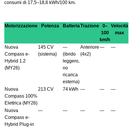
consumi di 17,5–18,6 kWh/100 km.
Motorizzazione
Potenza
Batteria
Trazione
0–
Velocità
100
max
km/h
Nuova
145 CV
—
Anteriore
—
—
Compass e-
(sistema)
(ibrido
(4x2)
Hybrid 1.2
leggero,
(MY26)
no
ricarica
esterna)
Nuova
213 CV
74 kWh
—
—
—
Compass 100%
Elettrica (MY26)
Nuova
—
—
—
—
—
Compass e-
Hybrid Plug-in