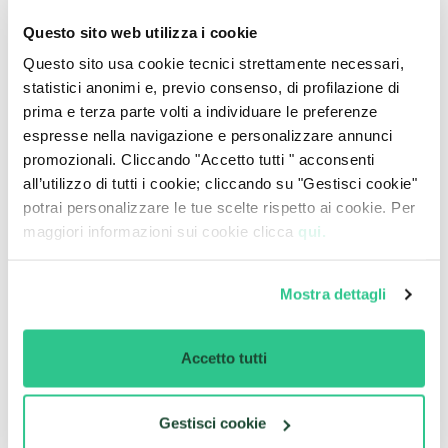
Questo sito web utilizza i cookie
Nuova Compass 100% Elettrica
La
Questo sito usa cookie tecnici strettamente necessari,
Nuova Compass BEV
supporta la ricarica rapida in
corrente continua (DC): la ricarica
statistici anonimi e, previo consenso, di profilazione di
dal 20% all'80%
avviene in meno di 35 minuti
prima e terza parte volti a individuare le preferenze
. Jeep non pubblica sul sito
ufficiale la potenza massima di ricarica DC o il tempo di
espresse nella navigazione e personalizzare annunci
ricarica completo dall'0% al 100% per la versione BEV; per
promozionali. Cliccando "Accetto tutti " acconsenti
questo dettaglio si rimanda alla scheda tecnica ufficiale
all’utilizzo di tutti i cookie; cliccando su "Gestisci cookie"
scaricabile su jeep-official.it.
potrai personalizzare le tue scelte rispetto ai cookie. Per
maggiori informazioni sui cookie clicca
qui.
Tabella ricarica
Mostra dettagli
Tipo di
Potenza
10–
0–
Scenario
ricarica
max
80%
100%
Accetto tutti
Compass
7,4 kW
—
< 120
Ricarica domestica o
4xe — AC
min
colonnina AC.
(wallbox)
Stesso hardware
Gestisci cookie
configurabile a 3 kW