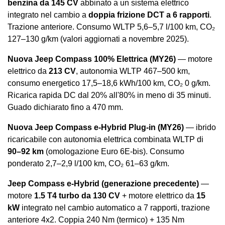
benzina da 145 CV
abbinato a un sistema elettrico
integrato nel cambio a
doppia frizione DCT a 6 rapporti
.
Trazione anteriore. Consumo WLTP 5,6–5,7 l/100 km, CO₂
127–130 g/km (valori aggiornati a novembre 2025).
Nuova Jeep Compass 100% Elettrica (MY26)
— motore
elettrico da
213 CV
, autonomia WLTP 467–500 km,
consumo energetico 17,5–18,6 kWh/100 km, CO₂ 0 g/km.
Ricarica rapida DC dal 20% all'80% in meno di 35 minuti.
Guado dichiarato fino a 470 mm.
Nuova Jeep Compass e-Hybrid Plug-in (MY26)
— ibrido
ricaricabile con autonomia elettrica combinata WLTP di
90–92 km
(omologazione Euro 6E-bis). Consumo
ponderato 2,7–2,9 l/100 km, CO₂ 61–63 g/km.
Jeep Compass e-Hybrid (generazione precedente)
—
motore
1.5 T4 turbo da 130 CV
+ motore elettrico da
15
kW
integrato nel cambio automatico a 7 rapporti, trazione
anteriore 4x2. Coppia 240 Nm (termico) + 135 Nm