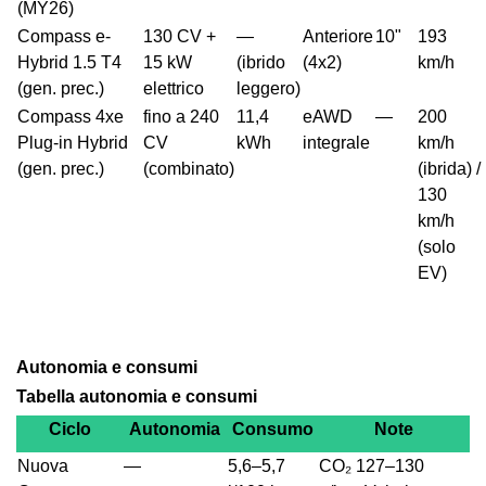
(MY26)
Compass e-
130 CV +
—
Anteriore
10"
193
Hybrid 1.5 T4
15 kW
(ibrido
(4x2)
km/h
(gen. prec.)
elettrico
leggero)
Compass 4xe
fino a 240
11,4
eAWD
—
200
Plug-in Hybrid
CV
kWh
integrale
km/h
(gen. prec.)
(combinato)
(ibrida) /
130
km/h
(solo
EV)
Autonomia e consumi
Tabella autonomia e consumi
Ciclo
Autonomia
Consumo
Note
Nuova
—
5,6–5,7
CO₂ 127–130