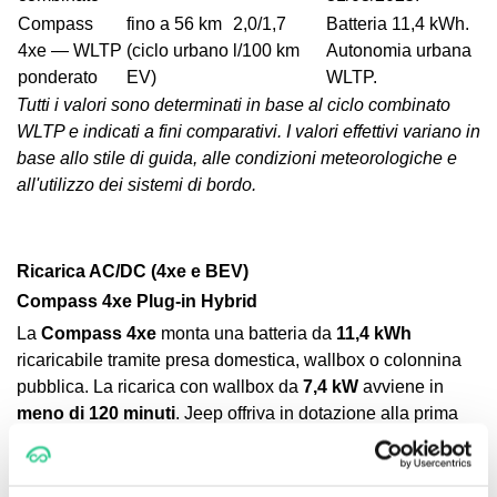
Compass
fino a 56 km
2,0/1,7
Batteria 11,4 kWh.
4xe — WLTP
(ciclo urbano
l/100 km
Autonomia urbana
ponderato
EV)
WLTP.
Tutti i valori sono determinati in base al ciclo combinato
WLTP e indicati a fini comparativi. I valori effettivi variano in
base allo stile di guida, alle condizioni meteorologiche e
all'utilizzo dei sistemi di bordo.
Ricarica AC/DC (4xe e BEV)
Compass 4xe Plug-in Hybrid
La
Compass 4xe
monta una batteria da
11,4 kWh
ricaricabile tramite presa domestica, wallbox o colonnina
pubblica. La ricarica con wallbox da
7,4 kW
avviene in
meno di 120 minuti
. Jeep offriva in dotazione alla prima
versione una soluzione wallbox compatibile con ricarica
fino a 3 kW (circa 3,5 ore) o 7,4 kW con lo stesso hardware
configurato a potenza maggiore.