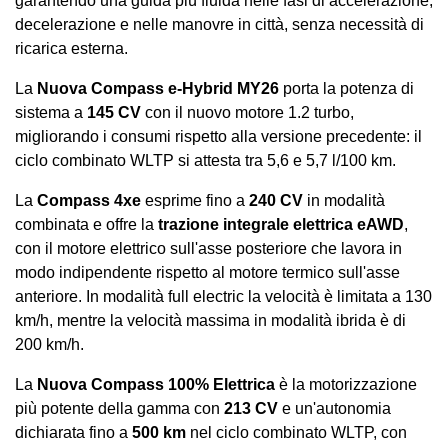
garantendo una guida più fluida nelle fasi di accelerazione,
decelerazione e nelle manovre in città, senza necessità di
ricarica esterna.
La
Nuova Compass e-Hybrid MY26
porta la potenza di
sistema a
145 CV
con il nuovo motore 1.2 turbo,
migliorando i consumi rispetto alla versione precedente: il
ciclo combinato WLTP si attesta tra 5,6 e 5,7 l/100 km.
La
Compass 4xe
esprime fino a
240 CV
in modalità
combinata e offre la
trazione integrale elettrica eAWD
,
con il motore elettrico sull'asse posteriore che lavora in
modo indipendente rispetto al motore termico sull'asse
anteriore. In modalità full electric la velocità è limitata a 130
km/h, mentre la velocità massima in modalità ibrida è di
200 km/h.
La
Nuova Compass 100% Elettrica
è la motorizzazione
più potente della gamma con
213 CV
e un'autonomia
dichiarata fino a
500 km
nel ciclo combinato WLTP, con