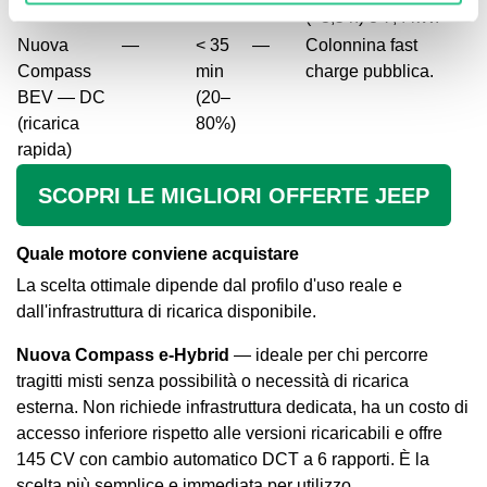
(~3,5 h) o 7,4 kW.
Nuova
—
< 35
—
Colonnina fast
Compass
min
charge pubblica.
BEV — DC
(20–
(ricarica
80%)
rapida)
SCOPRI LE MIGLIORI OFFERTE JEEP
Quale motore conviene acquistare
La scelta ottimale dipende dal profilo d'uso reale e
dall'infrastruttura di ricarica disponibile.
Nuova Compass e-Hybrid
— ideale per chi percorre
tragitti misti senza possibilità o necessità di ricarica
esterna. Non richiede infrastruttura dedicata, ha un costo di
accesso inferiore rispetto alle versioni ricaricabili e offre
145 CV con cambio automatico DCT a 6 rapporti. È la
scelta più semplice e immediata per utilizzo