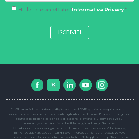
Ho letto e accettato l'
Informativa Privacy
.
*
CarPlanner è la piattaforma digitale che dal 2015, grazie ai propri strumenti
di ricerca e comparazione, consente agli utenti di trovare l'auto che meglio si
adatta alle proprie esigenze e di cercare le offerte più competitive sul
mercato, sia per Acquisto che il Noleggio a Lungo Termine.
Collaboriamo con i più grandi marchi automobilistici come Alfa Romeo,
BMW, Dacia, Fiat, Jaguar, Land Rover, Mercedes, Renault, Toyota, Volvo e
molte altre nonché con le principali società di Noleggio a Lungo Termine per