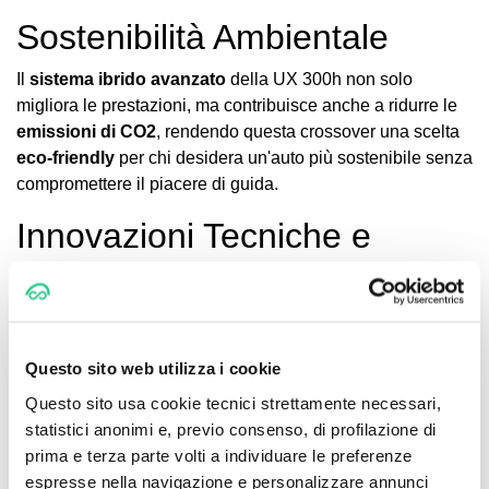
Sostenibilità Ambientale
Il
sistema ibrido avanzato
della UX 300h non solo
migliora le prestazioni, ma contribuisce anche a ridurre le
emissioni di CO2
, rendendo questa crossover una scelta
eco-friendly
per chi desidera un'auto più sostenibile senza
compromettere il piacere di guida.
Innovazioni Tecniche e
Sicurezza
Dinamica di Guida
La rigidità del
telaio
è stata aumentata grazie a un
nuovo
Questo sito web utilizza i cookie
pannello sottoscocca
e a una
barra stabilizzatrice
Questo sito usa cookie tecnici strettamente necessari,
anteriore
. La versione
F Sport
è dotata di
sospensioni
statistici anonimi e, previo consenso, di profilazione di
adattive
, che migliorano
stabilità e controllo
del veicolo
prima e terza parte volti a individuare le preferenze
anche alle alte velocità.
espresse nella navigazione e personalizzare annunci