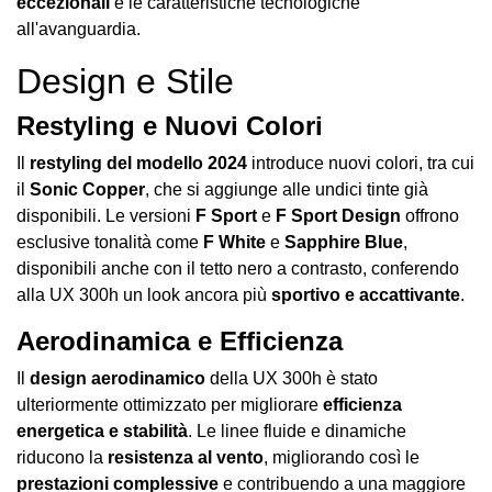
eccezionali
e le caratteristiche tecnologiche
all'avanguardia.
Design e Stile
Restyling e Nuovi Colori
Il
restyling del modello 2024
introduce nuovi colori, tra cui
il
Sonic Copper
, che si aggiunge alle undici tinte già
disponibili. Le versioni
F Sport
e
F Sport Design
offrono
esclusive tonalità come
F White
e
Sapphire Blue
,
disponibili anche con il tetto nero a contrasto, conferendo
alla UX 300h un look ancora più
sportivo e accattivante
.
Aerodinamica e Efficienza
Il
design aerodinamico
della UX 300h è stato
ulteriormente ottimizzato per migliorare
efficienza
energetica e stabilità
. Le linee fluide e dinamiche
riducono la
resistenza al vento
, migliorando così le
prestazioni complessive
e contribuendo a una maggiore