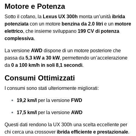
Motore e Potenza
Sotto il cofano, la
Lexus UX 300h
monta un’unità
ibrida
potenziata
con un motore
benzina da 2.0 litri
e un
motore
elettrico
, che insieme sviluppano
199 CV di potenza
complessiva
.
La versione
AWD
dispone di un motore posteriore che
passa da
5,3 kW a 30 kW
, permettendo un’accelerazione
da
0 a 100 km/h in soli 8,1 secondi
.
Consumi Ottimizzati
I consumi sono stati ulteriormente migliorati:
19,2 km/l
per la versione
FWD
17,5 km/l
per la versione
AWD
Questi dati rendono la UX 300h una scelta eccellente per
chi cerca una crossover
ibrida efficiente e prestazionale
.