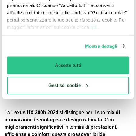
Sistemi di Sicurezza Avanzati
promozionali. Cliccando "Accetto tutti " acconsenti
all’utilizzo di tutti i cookie; cliccando su "Gestisci cookie"
La UX 300h è equipaggiata con il
Lexus Safety System+
,
potrai personalizzare le tue scelte rispetto ai cookie. Per
che include:
maggiori informazioni sui cookie clicca
qui.
Rilevamento pedoni
Mostra dettagli
Cruise control adattivo
Sistema di mantenimento della corsia
Accetto tutti
Questi sistemi lavorano in sinergia per garantire un
livello
di sicurezza superiore
, proteggendo passeggeri e altri
Gestisci cookie
utenti della strada.
La
Lexus UX 300h 2024
si distingue per il suo
mix di
innovazione tecnologica e design raffinato
. Con
miglioramenti significativi
in termini di
prestazioni,
efficienza e comfort
, questa
crossover ibrida