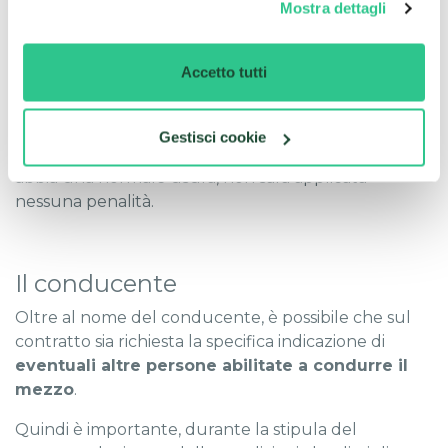
Ovviamente nessuno pretenderà la restituzione del
Mostra dettagli
mezzo
nelle stesse condizioni dell'avvio del contratto.
Accetto tutti
Eventuali danni non comunicati, però, potrebbero
essere addebitati al conducente.
Gestisci cookie
Qualora l'auto, nel momento della restituzione,
abbia una normale usura, non sarà applicata
nessuna penalità.
Il conducente
Oltre al nome del conducente, è possibile che sul
contratto sia richiesta la specifica indicazione di
eventuali altre persone abilitate a condurre il
mezzo
.
Quindi è importante, durante la stipula del