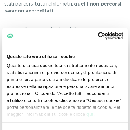
stati percorsi tutti i chilometri,
quelli non percorsi
saranno accreditati
.
Durante il periodo di noleggio è comunque
possibile
rimodulare il chilometraggio
. Se si stima
di percorrere più chilometri rispetto a quelli previsti,
possono essere apportate variazioni al canone
Questo sito web utilizza i cookie
mensile. Per saperne di più sui km percorribili con
un'auto a Noleggio a Lungo Termine, leggi anche
Questo sito usa cookie tecnici strettamente necessari,
"Quanti Km posso fare con un’auto a Noleggio a
statistici anonimi e, previo consenso, di profilazione di
Lungo Termine?"
.
prima e terza parte volti a individuare le preferenze
espresse nella navigazione e personalizzare annunci
promozionali. Cliccando "Accetto tutti " acconsenti
all’utilizzo di tutti i cookie; cliccando su "Gestisci cookie"
Condizioni dell'auto e restituzione
potrai personalizzare le tue scelte rispetto ai cookie. Per
Terminato il Noleggio l'auto viene restituita e sarà
maggiori informazioni sui cookie clicca
qui.
importante valutare le
condizioni della vettura
.