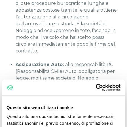
di due procedure burocratiche lunghe e
abbastanza costose tramite le quali si ottiene
l’autorizzazione alla circolazione
dell’autovettura su strada. È la società di
Noleggio ad occuparsene in toto, facendo in
modo che il veicolo che hai scelto possa
circolare immediatamente dopo la firma del
contratto.
Assicurazione Auto:
alla responsabilità RC
(Responsabilità Civile) Auto, obbligatoria per
legge, moltissime società di Noleggio
aggiungono di base le coperture Kasko, Furto
e Incendio, Danni accidentali, Eventi naturali,
Eventi socio-politici. In questo modo hai a tua
disposizione una polizza completa che ti tutela
Questo sito web utilizza i cookie
da qualsiasi imprevisto.
Questo sito usa cookie tecnici strettamente necessari,
statistici anonimi e, previo consenso, di profilazione di
Soccorso e Assistenza Stradale H24
: