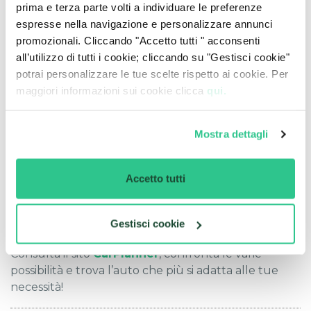
prima e terza parte volti a individuare le preferenze
dovunque ti trovi, anche all’estero, puoi
espresse nella navigazione e personalizzare annunci
contare su un servizio di Soccorso e Assistenza
promozionali. Cliccando "Accetto tutti " acconsenti
Stradale 24 ore su 24 e 7 giorni su 7.
all’utilizzo di tutti i cookie; cliccando su "Gestisci cookie"
potrai personalizzare le tue scelte rispetto ai cookie. Per
Noleggio a Lungo
maggiori informazioni sui cookie clicca
qui.
Termine per disabili: le
Mostra dettagli
offerte
CarPlanner
permette di scegliere tra diversi modelli
Accetto tutti
di auto adattabili per disabili, con offerte sempre
aggiornate e personalizzabili in base alle proprie
Gestisci cookie
esigenze.
Consulta il sito
CarPlanner
, confronta le varie
possibilità e trova l’auto che più si adatta alle tue
necessità!