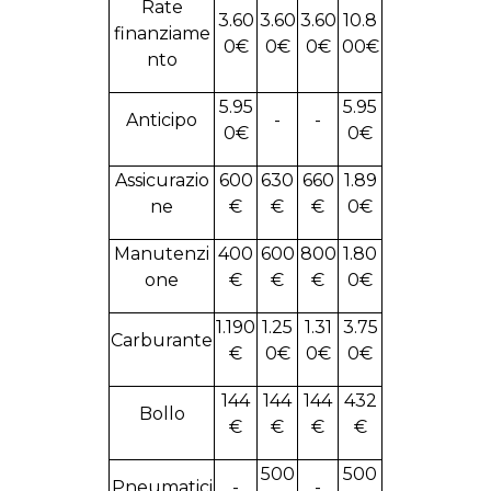
Rate
3.60
3.60
3.60
10.8
finanziame
0€
0€
0€
00€
nto
5.95
5.95
Anticipo
-
-
0€
0€
Assicurazio
600
630
660
1.89
ne
€
€
€
0€
Manutenzi
400
600
800
1.80
one
€
€
€
0€
1.190
1.25
1.31
3.75
Carburante
€
0€
0€
0€
144
144
144
432
Bollo
€
€
€
€
500
500
Pneumatici
-
-