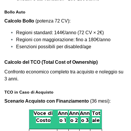
Bollo Auto
Calcolo Bollo
(potenza 72 CV):
Regioni standard: 144€/anno (72 CV × 2€)
Regioni con maggiorazione: fino a 180€/anno
Esenzioni possibili per disabled/age
Calcolo del TCO (Total Cost of Ownership)
Confronto economico completo tra acquisto e noleggio su
3 anni.
TCO in Caso di Acquisto
Scenario Acquisto con Finanziamento
(36 mesi):
Voce di
Ann
Ann
Ann
Tot
Costo
o 1
o 2
o 3
ale