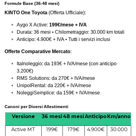
Formule Base (36-48 mesi)
KINTO One Toyota
(Offerta Ufficiale):
Aygo X Active:
199€/mese + IVA
Durata: 36 mesi • Chilometraggio: 30.000 km totali
Anticipo: 4.900€ + IVA • Tutti i servizi inclusi
Offerte Comparative Mercato
:
Italnoleggio: da 193€ + IVA/mese (con anticipo
3.200€)
RMS Solutions: da 270€ + IVA/mese
UnipolRental: da 220€ + IVA/mese
NoleggiSemplice: da 159€ + IVA/mese
Canoni per Diversi Allestimenti
Versione
36 mesi
48 mesi
Anticipo
Km/anno
Active MT
199€
179€
4.900€
30.000