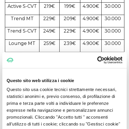
Active S-CVT
219€
199€
4.900€
30.000
Trend MT
229€
209€
4.900€
30.000
Trend S-CVT
249€
229€
4.900€
30.000
Lounge MT
259€
239€
4.900€
30.000
Lounge S-CVT
279€
259€
4.900€
30.000
Prezzi IVA esclusa, servizi completi inclusi
Questo sito web utilizza i cookie
Questo sito usa cookie tecnici strettamente necessari,
Opzioni di Chilometraggio
statistici anonimi e, previo consenso, di profilazione di
10.000 km/anno
: Sconto di 20€/mese
prima e terza parte volti a individuare le preferenze
espresse nella navigazione e personalizzare annunci
15.000 km/anno
: Tariffa base
promozionali. Cliccando "Accetto tutti " acconsenti
all’utilizzo di tutti i cookie; cliccando su "Gestisci cookie"
20.000 km/anno
: Maggiorazione di 15€/mese