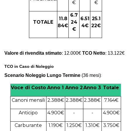
€
€
6.7
11.8
6.51
25.1
TOTALE
24
84€
4€
22€
€
Valore di rivendita stimato
: 12.000€
TCO Netto
: 13.122€
TCO in Caso di Noleggio
:
Scenario Noleggio Lungo Termine
(36 mesi)
Voce di Costo
Anno 1
Anno 2
Anno 3
Totale
Canoni mensili
2.388€
2.388€
2.388€
7.164€
Anticipo
4.900€
-
-
4.900€
Carburante
1.190€
1.250€
1.310€
3.750€