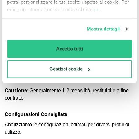
potrai personalizzare le tue scelte rispetto ai cookie. Per
25.000 km/anno
: Maggiorazione di 30€/mese
maggiori informazioni sui cookie clicca
qui.
30.000 km/anno
: Maggiorazione di 45€/mese
Mostra dettagli
Anticipo e Cauzione
Opzioni di Anticipo
:
Accetto tutti
0€
: Canone maggiorato di 50€/mese
2.500€
: Canone standard + 20€/mese
Gestisci cookie
4.900€
: Canone base
6.000€
: Sconto di 15€/mese
Cauzione
: Generalmente 1-2 mensilità, restituibile a fine
contratto
Configurazioni Consigliate
Analizziamo le configurazioni ottimali per diversi profili di
utilizzo.