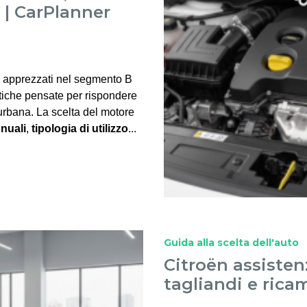
 | CarPlanner
ù apprezzati nel segmento B
stiche pensate per rispondere
urbana. La scelta del motore
nuali
,
tipologia di utilizzo
...
Guida alla scelta dell'auto
Citroën assistenz
tagliandi e rica