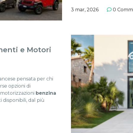
3 mar, 2026
0 Comm
imenti e Motori
rancese pensata per chi
rse opzioni di
e motorizzazioni
benzina
i disponibili, dal più