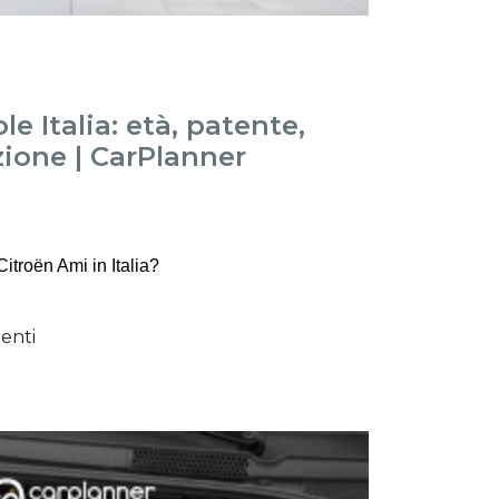
e Italia: età, patente,
zione | CarPlanner
itroën Ami in Italia?
enti