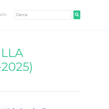
 SITO
ULLA
2025)