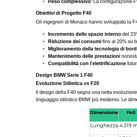
Peso complessivo
: La configurazione F
Obiettivi di Progetto F40
Gli ingegneri di Monaco hanno sviluppato la F40
Incremento dello spazio interno
del 33%
Riduzione dei consumi
fino al 20% su 
Miglioramento della tecnologia di bor
Mantenimento delle prestazioni
nonosta
Compatibilità con l'elettrificazione
futu
Design BMW Serie 1 F40
Evoluzione Stilistica vs F20
Il design della F40 segna una netta evoluzione
linguaggio stilistico BMW più moderno. Le dim
Dimensione
F40
Lunghezza
4.319 