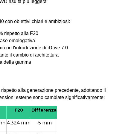
WD risulta più leggera
 con obiettivi chiari e ambiziosi:
 rispetto alla F20
base omologativa
do
con l'introduzione di iDrive 7.0
nte il cambio di architettura
ra della gamma
 rispetto alla generazione precedente, adottando il
ensioni esterne sono cambiate significativamente:
F20
Differenza
mm
4.324 mm
-5 mm