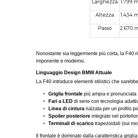
Larghezza
1.799 
Altezza
1.434 
Passo
2.670
Nonostante sia leggermente più corta, la F40 ri
imponente e moderno.
Linguaggio Design BMW Attuale
La F40 introduce elementi stilistici che sarebbe
Griglia frontale
più ampia e pronunciata
Fari a LED
di serie con tecnologia adatti
Linea di cintura
rialzata per un profilo pi
Spoiler posteriore
integrato nel portello
Terminali di scarico
trapezoidali (sui mod
Il frontale è dominato dalla caratteristica grig