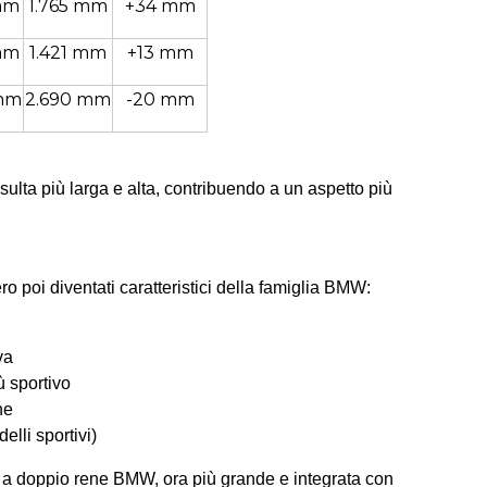
mm
1.765 mm
+34 mm
mm
1.421 mm
+13 mm
 mm
2.690 mm
-20 mm
sulta più larga e alta, contribuendo a un aspetto più
ro poi diventati caratteristici della famiglia BMW:
va
ù sportivo
ne
elli sportivi)
lia a doppio rene BMW, ora più grande e integrata con