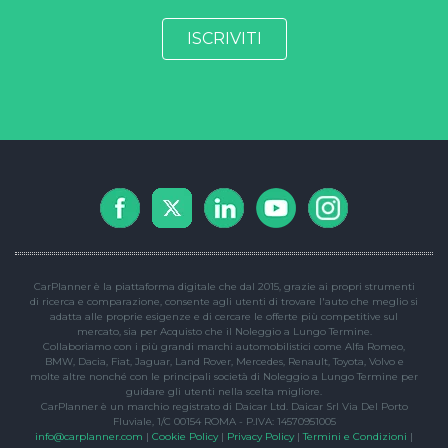
CarPlanner è la piattaforma digitale che dal 2015, grazie ai propri strumenti
di ricerca e comparazione, consente agli utenti di trovare l'auto che meglio si
adatta alle proprie esigenze e di cercare le offerte più competitive sul
mercato, sia per Acquisto che il Noleggio a Lungo Termine.
Collaboriamo con i più grandi marchi automobilistici come Alfa Romeo,
BMW, Dacia, Fiat, Jaguar, Land Rover, Mercedes, Renault, Toyota, Volvo e
molte altre nonché con le principali società di Noleggio a Lungo Termine per
guidare gli utenti nella scelta migliore.
CarPlanner è un marchio registrato di Daicar Ltd. Daicar Srl Via Del Porto
Fluviale, 1/C 00154 ROMA - P.IVA: 14570951005
info@carplanner.com
|
Cookie Policy
|
Privacy Policy
|
Termini e Condizioni
|