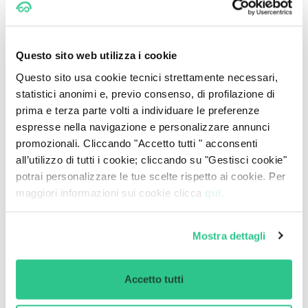
Questo sito web utilizza i cookie
Questo sito usa cookie tecnici strettamente necessari,
statistici anonimi e, previo consenso, di profilazione di
prima e terza parte volti a individuare le preferenze
espresse nella navigazione e personalizzare annunci
promozionali. Cliccando "Accetto tutti " acconsenti
all’utilizzo di tutti i cookie; cliccando su "Gestisci cookie"
potrai personalizzare le tue scelte rispetto ai cookie. Per
maggiori informazioni sui cookie clicca
qui.
Auto Elettriche
Confronto Peugeot 3008 vs
Renault Austral | CarPlanner
Mostra dettagli
Elda Giordano
18 lug, 2025
0 Commenti
Accetto tutti