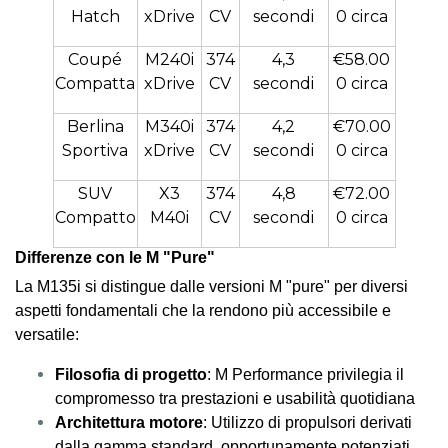
Hatch
xDrive
CV
secondi
0 circa
Coupé
M240i
374
4,3
€58.00
Compatta
xDrive
CV
secondi
0 circa
Berlina
M340i
374
4,2
€70.00
Sportiva
xDrive
CV
secondi
0 circa
SUV
X3
374
4,8
€72.00
Compatto
M40i
CV
secondi
0 circa
Differenze con le M "Pure"
La M135i si distingue dalle versioni M "pure" per diversi
aspetti fondamentali che la rendono più accessibile e
versatile:
Filosofia di progetto
: M Performance privilegia il
compromesso tra prestazioni e usabilità quotidiana
Architettura motore
: Utilizzo di propulsori derivati
dalla gamma standard, opportunamente potenziati