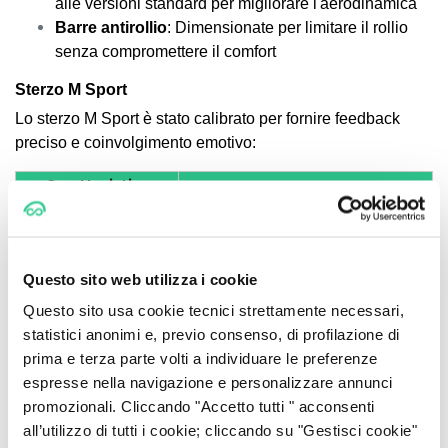
alle versioni standard per migliorare l'aerodinamica
Barre antirollio
: Dimensionate per limitare il rollio
senza compromettere il comfort
Sterzo M Sport
Lo sterzo M Sport è stato calibrato per fornire feedback
preciso e coinvolgimento emotivo:
Caratteristica
Specifica Dettagliata
Tecnica
Elettrico a cremagliera con
Tipologia
assistenza variabile
Questo sito web utilizza i cookie
Questo sito usa cookie tecnici strettamente necessari,
Rapporto di
Variabile da 2,3 a 2,7 giri lock-
statistici anonimi e, previo consenso, di profilazione di
demoltiplicazione
to-lock
prima e terza parte volti a individuare le preferenze
espresse nella navigazione e personalizzare annunci
Sistema di
Servotronic speed-sensitive
promozionali. Cliccando "Accetto tutti " acconsenti
assistenza
all’utilizzo di tutti i cookie; cliccando su "Gestisci cookie"