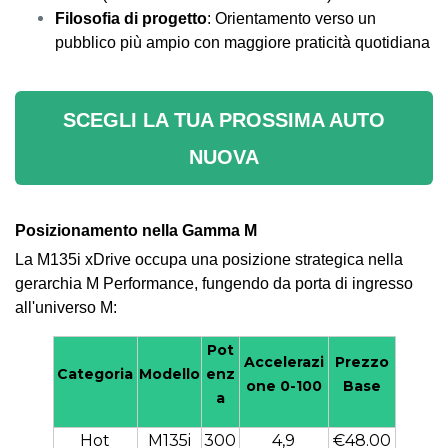
Filosofia di progetto
: Orientamento verso un
pubblico più ampio con maggiore praticità quotidiana
SCEGLI LA TUA PROSSIMA AUTO
NUOVA
Posizionamento nella Gamma M
La M135i xDrive occupa una posizione strategica nella
gerarchia M Performance, fungendo da porta di ingresso
all'universo M:
Pot
Accelerazi
Prezzo
Categoria
Modello
enz
one 0-100
Base
a
Hot
M135i
300
4,9
€48.00