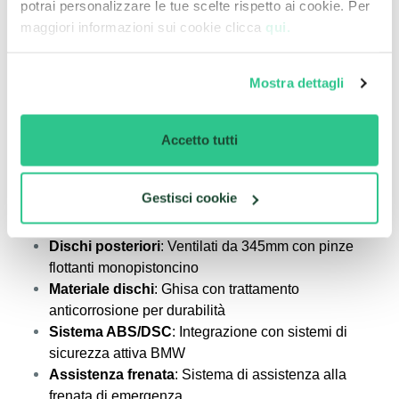
370mm con impugnatura
potrai personalizzare le tue scelte rispetto ai cookie. Per
Diametro volante
performata
maggiori informazioni sui cookie clicca
qui.
Taratura M Sport per maggiore
Feedback
Mostra dettagli
comunicazione
Freni M Sport
Accetto tutti
L'impianto frenante M Sport garantisce prestazioni
all'altezza della potenza e del peso del veicolo:
Gestisci cookie
Dischi anteriori
: Ventilati forati da 370mm con pinze
fisse a 4 pistoncini
Dischi posteriori
: Ventilati da 345mm con pinze
flottanti monopistoncino
Materiale dischi
: Ghisa con trattamento
anticorrosione per durabilità
Sistema ABS/DSC
: Integrazione con sistemi di
sicurezza attiva BMW
Assistenza frenata
: Sistema di assistenza alla
frenata di emergenza