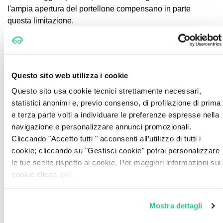
l'ampia apertura del portellone compensano in parte
questa limitazione.
Flessibilità e Soluzioni Pratiche
La Panda offre diverse soluzioni per ottimizzare lo spazio
di carico:
Questo sito web utilizza i cookie
Piano di carico regolabile
: disponibile come
Questo sito usa cookie tecnici strettamente necessari,
optional, permette di creare un piano perfettamente
statistici anonimi e, previo consenso, di profilazione di prima
piatto quando si abbattono i sedili posteriori
e terza parte volti a individuare le preferenze espresse nella
Rete divisoria
: disponibile come accessorio, utile
navigazione e personalizzare annunci promozionali.
per separare l'abitacolo dal vano bagagli quando
Cliccando "Accetto tutti " acconsenti all’utilizzo di tutti i
caricato fino al tetto
cookie; cliccando su "Gestisci cookie" potrai personalizzare
Ganci per borse
: presenti ai lati del bagagliaio,
le tue scelte rispetto ai cookie. Per maggiori informazioni sui
prevengono lo spostamento di piccoli oggetti
cookie clicca
qui.
Presa 12V
: disponibile nel bagagliaio nelle versioni
superiori
Mostra dettagli
Nelle versioni con sedile posteriore scorrevole, è possibile