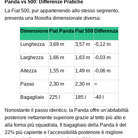
Panda vs 500: Differenze Pratiche
La Fiat 500, pur appartenendo allo stesso segmento,
presenta una filosofia dimensionale diversa:
Dimensione
Fiat Panda
Fiat 500
Differenza
Lunghezza
3,69 m
3,57 m
-0,12 m
Larghezza
1,66 m
1,63 m
-0,03 m
Altezza
1,55 m
1,49 m
-0,06 m
Passo
2,30 m
2,30 m
=
Bagagliaio
225 l
185 l
-40 l
Nonostante il passo identico, la Panda offre un'abitabilità
posteriore nettamente superiore grazie al tetto più alto e
alla forma più squadrata. Il bagagliaio della Panda è del
22% più capiente e l'accessibilità posteriore è migliore