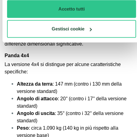
aumentare il bagagliaio a 260 litri avanzando
completamente il divano, a scapito dello spazio per le
Accetto tutti
gambe posteriori.
Versioni Speciali e Differenze Dimensionali
Gestisci cookie
Le diverse versioni della Panda presentano alcune
differenze dimensionali significative.
Panda 4x4
La versione 4x4 si distingue per alcune caratteristiche
specifiche:
Altezza da terra
: 147 mm (contro i 130 mm della
versione standard)
Angolo di attacco
: 20° (contro i 17° della versione
standard)
Angolo di uscita
: 35° (contro i 32° della versione
standard)
Peso
: circa 1.090 kg (140 kg in più rispetto alla
versione base)