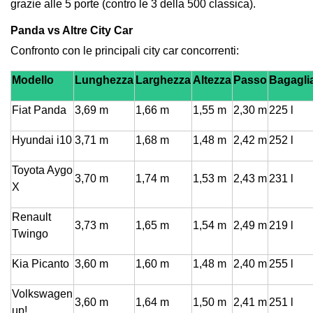
grazie alle 5 porte (contro le 3 della 500 classica).
Panda vs Altre City Car
Confronto con le principali city car concorrenti:
Modello
Lunghezza
Larghezza
Altezza
Passo
Bagagli
Fiat Panda
3,69 m
1,66 m
1,55 m
2,30 m
225 l
Hyundai i10
3,71 m
1,68 m
1,48 m
2,42 m
252 l
Toyota Aygo
3,70 m
1,74 m
1,53 m
2,43 m
231 l
X
Renault
3,73 m
1,65 m
1,54 m
2,49 m
219 l
Twingo
Kia Picanto
3,60 m
1,60 m
1,48 m
2,40 m
255 l
Volkswagen
3,60 m
1,64 m
1,50 m
2,41 m
251 l
up!