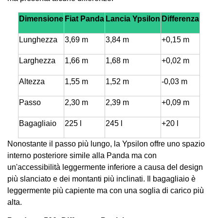
Dimensione
Fiat Panda
Lancia Ypsilon
Differenza
Lunghezza
3,69 m
3,84 m
+0,15 m
Larghezza
1,66 m
1,68 m
+0,02 m
Altezza
1,55 m
1,52 m
-0,03 m
Passo
2,30 m
2,39 m
+0,09 m
Bagagliaio
225 l
245 l
+20 l
Nonostante il passo più lungo, la Ypsilon offre uno spazio
interno posteriore simile alla Panda ma con
un'accessibilità leggermente inferiore a causa del design
più slanciato e dei montanti più inclinati. Il bagagliaio è
leggermente più capiente ma con una soglia di carico più
alta.