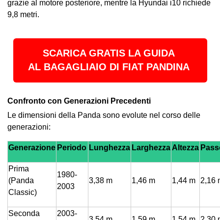
grazie al motore posteriore, mentre la Hyundai i10 richiede
9,8 metri.
SCARICA GRATIS LA GUIDA
AL BAGAGLIAIO DI FIAT PANDINA
Confronto con Generazioni Precedenti
Le dimensioni della Panda sono evolute nel corso delle
generazioni:
Generazione
Periodo
Lunghezza
Larghezza
Altezza
Pass
Prima
1980-
(Panda
3,38 m
1,46 m
1,44 m
2,16 
2003
Classic)
Seconda
2003-
3,54 m
1,59 m
1,54 m
2,30 