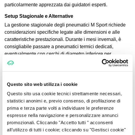
particolarmente apprezzata dai guidatori esperti.
Setup Stagionale e Alternative
La gestione stagionale degli pneumatici M Sport richiede
considerazioni specifiche legate alle dimensioni e alle
caratteristiche prestazionali. Durante i mesi invernali, è
consigliabile passare a pneumatici termici dedicati,
eventualmente con cerchi di diametro inferiore per
ottimizzare comfort e sicurezza.
Le alternative disponibili includono pneumatici all-season
di qualità premium che mantengono buone prestazioni
Questo sito web utilizza i cookie
durante tutto l'anno, pur non raggiungendo i livelli di grip
Questo sito usa cookie tecnici strettamente necessari,
degli pneumatici estivi performance. Questa soluzione
statistici anonimi e, previo consenso, di profilazione di
rappresenta un compromesso ragionevole per chi utilizza
prima e terza parte volti a individuare le preferenze
la vettura principalmente in ambito urbano ed extraurbano.
espresse nella navigazione e personalizzare annunci
Il setup stagionale influenza anche i costi di gestione:
promozionali. Cliccando "Accetto tutti " acconsenti
mantenere due set di pneumatici (estivi e invernali)
all’utilizzo di tutti i cookie; cliccando su "Gestisci cookie"