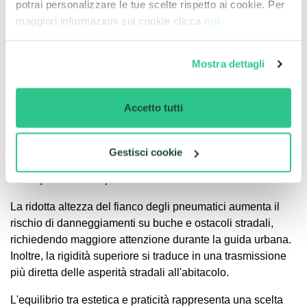
aumenta l'investimento iniziale ma può risultare
potrai personalizzare le tue scelte rispetto ai cookie. Per
economicamente vantaggioso nel lungo periodo,
maggiori informazioni sui cookie clicca
qui.
considerando l'usura ridotta di ciascun set e la migliore
sicurezza garantita in ogni condizione.
Mostra dettagli
Impatto Estetico vs Praticità
I cerchi 18" M Sport creano un forte impatto visivo che
Accetto tutti
trasforma completamente l'estetica della Serie 1,
conferendole un aspetto più sportivo e aggressivo.
Tuttavia, questo upgrade comporta anche alcune
Gestisci cookie
limitazioni pratiche che devono essere considerate
nell'equazione complessiva costi-benefici.
La ridotta altezza del fianco degli pneumatici aumenta il
rischio di danneggiamenti su buche e ostacoli stradali,
richiedendo maggiore attenzione durante la guida urbana.
Inoltre, la rigidità superiore si traduce in una trasmissione
più diretta delle asperità stradali all'abitacolo.
L'equilibrio tra estetica e praticità rappresenta una scelta