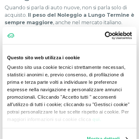
Quando si parla di auto nuove, non si parla solo di
acquisto.
Il peso del Noleggio a Lungo Termine è
sempre maggiore
, anche nel mercato italiano.
Le immatricolazioni del Noleggio a Lungo Termine
ammontano a 18.804 nel solo mese di novembre.
È ormai chiaro che, in fase di scelta,
gli italiani sono
Questo sito web utilizza i cookie
sempre più orientati al Lungo Termine
, a
Questo sito usa cookie tecnici strettamente necessari,
discapito del Breve. Rispetto a novembre 2017, il
statistici anonimi e, previo consenso, di profilazione di
Noleggio a Lungo Termine ha guadagnato il 2% di
prima e terza parte volti a individuare le preferenze
quota mercato.
espresse nella navigazione e personalizzare annunci
A guidare l'interesse verso questa tipologia di
promozionali. Cliccando "Accetto tutti " acconsenti
noleggio sono i vantaggi della formula tutto
all’utilizzo di tutti i cookie; cliccando su "Gestisci cookie"
incluso e il costo mensile fisso.
potrai personalizzare le tue scelte rispetto ai cookie. Per
maggiori informazioni sui cookie clicca
qui.
Scopri tutte le nostre
offerte
.
Mostra dettagli