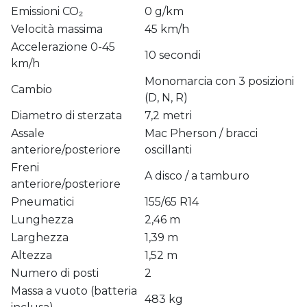
Emissioni CO₂
0 g/km
Velocità massima
45 km/h
Accelerazione 0-45
10 secondi
km/h
Monomarcia con 3 posizioni
Cambio
(D, N, R)
Diametro di sterzata
7,2 metri
Assale
Mac Pherson / bracci
anteriore/posteriore
oscillanti
Freni
A disco / a tamburo
anteriore/posteriore
Pneumatici
155/65 R14
Lunghezza
2,46 m
Larghezza
1,39 m
Altezza
1,52 m
Numero di posti
2
Massa a vuoto (batteria
483 kg