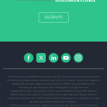
CarPlanner è la piattaforma digitale che dal 2015, grazie ai propri strumenti
di ricerca e comparazione, consente agli utenti di trovare l'auto che meglio si
adatta alle proprie esigenze e di cercare le offerte più competitive sul
mercato, sia per Acquisto che il Noleggio a Lungo Termine.
Collaboriamo con i più grandi marchi automobilistici come Alfa Romeo,
BMW, Dacia, Fiat, Jaguar, Land Rover, Mercedes, Renault, Toyota, Volvo e
molte altre nonché con le principali società di Noleggio a Lungo Termine per
guidare gli utenti nella scelta migliore.
CarPlanner è un marchio registrato di Daicar Ltd. Daicar Srl Via Del Porto