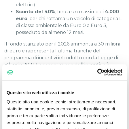
elettrici).
Sconto del 40%
, fino a un massimo di
4.000
euro
, per chi rottama un veicolo di categoria L
di classe ambientale da Euro 0 a Euro 3,
posseduto da almeno 12 mesi.
Il fondo stanziato per il 2026 ammonta a 30 milioni
di euro e rappresenta l'ultima tranche del
programma di incentivi introdotto con la Legge di
Bilancio 2021. La prenotazione dell'incentivo è
gestita esclusivamente dal concessionario tramite la
piattaforma ministeriale dedicata (gestita da
Invitalia): l'acquirente non deve presentare alcuna
domanda autonoma, e lo sconto viene applicato
Questo sito web utilizza i cookie
direttamente in fattura al momento dell'acquisto. Il
Questo sito usa cookie tecnici strettamente necessari,
veicolo acquistato deve essere nuovo di fabbrica e
statistici anonimi e, previo consenso, di profilazione di
mantenuto in proprietà per almeno 12 mesi.
prima e terza parte volti a individuare le preferenze
espresse nella navigazione e personalizzare annunci
Per il periodo 2027-2030 è già stato annunciato un