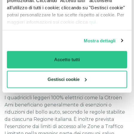
promozionali. Cliccando "Accetto tutti " acconsenti
nuovo impianto di incentivi con una dotazione
all’utilizzo di tutti i cookie; cliccando su "Gestisci cookie"
complessiva di 90 milioni di euro, ma con
potrai personalizzare le tue scelte rispetto ai cookie. Per
percentuali ridotte: 20% fino a 2.000 euro senza
maggiori informazioni sui cookie clicca
qui.
rottamazione e 30% fino a 3.000 euro con
rottamazione.
Mostra dettagli
Con l'Ecobonus 2026 al massimo (40% con
rottamazione), il prezzo della Ami base può quindi
scendere indicativamente di circa 3.400 euro
Accetto tutti
rispetto al listino, entro il tetto massimo di 4.000
euro previsto dalla misura.
Gestisci cookie
Bollo e agevolazioni fiscali
I quadricicli leggeri 100% elettrici come la Citroën
Ami beneficiano generalmente di esenzioni o
riduzioni del bollo auto, secondo le regole stabilite
da ciascuna Regione italiana. È inoltre prevista
l'esenzione dai limiti di accesso alle Zone a Traffico
Limitato nella maggior parte dei comuni, salvo