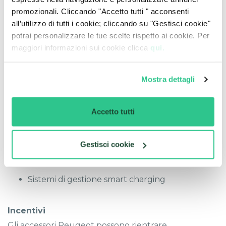
(3.7 kW)
promozionali. Cliccando "Accetto tutti " acconsenti
Wallbox (7.4 kW)
6–8 h
Uso domestico
all’utilizzo di tutti i cookie; cliccando su "Gestisci cookie"
ottimale
potrai personalizzare le tue scelte rispetto ai cookie. Per
maggiori informazioni sui cookie clicca
qui.
Trifase (11 kW)
4–5 h
Optional
Ricarica rapida DC
~30 min
Rete pubblica
Mostra dettagli
(80%)
Gli accessori includono:
Accetto tutti
Wallbox domestiche
Gestisci cookie
Cavi Mode 2 e Mode 3
Sistemi di gestione smart charging
Incentivi
Gli accessori Peugeot possono rientrare