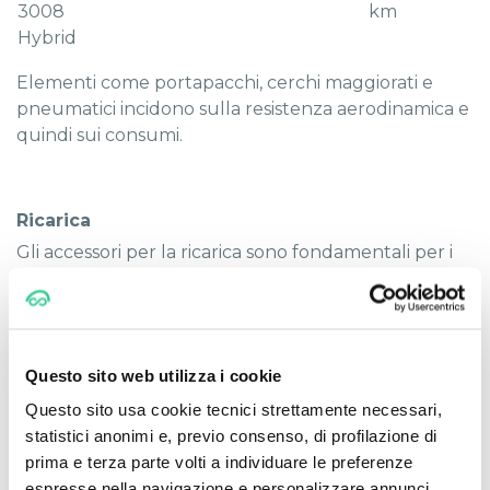
3008
km
Hybrid
Elementi come portapacchi, cerchi maggiorati e
pneumatici incidono sulla resistenza aerodinamica e
quindi sui consumi.
Ricarica
Gli accessori per la ricarica sono fondamentali per i
modelli elettrici Peugeot.
Tabella tempi di ricarica
Questo sito web utilizza i cookie
Tipo ricarica
Tempo
Note
Questo sito usa cookie tecnici strettamente necessari,
medio
statistici anonimi e, previo consenso, di profilazione di
prima e terza parte volti a individuare le preferenze
Presa domestica
15–24 h
Soluzione base
espresse nella navigazione e personalizzare annunci