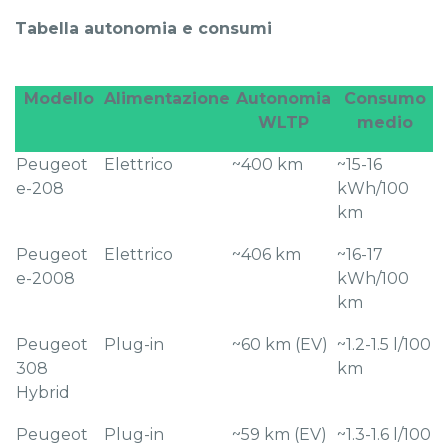
Tabella autonomia e consumi
Modello
Alimentazione
Autonomia
Consumo
WLTP
medio
Peugeot
Elettrico
~400 km
~15-16
e-208
kWh/100
km
Peugeot
Elettrico
~406 km
~16-17
e-2008
kWh/100
km
Peugeot
Plug-in
~60 km (EV)
~1.2-1.5 l/100
308
km
Hybrid
Peugeot
Plug-in
~59 km (EV)
~1.3-1.6 l/100