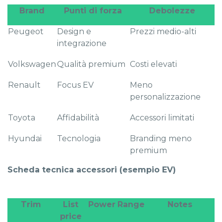
Brand
Punti di forza
Debolezze
Peugeot
Design e
Prezzi medio-alti
integrazione
Volkswagen
Qualità premium
Costi elevati
Renault
Focus EV
Meno
personalizzazione
Toyota
Affidabilità
Accessori limitati
Hyundai
Tecnologia
Branding meno
premium
Scheda tecnica accessori (esempio EV)
Trim
List
Power
Range
Notes
price