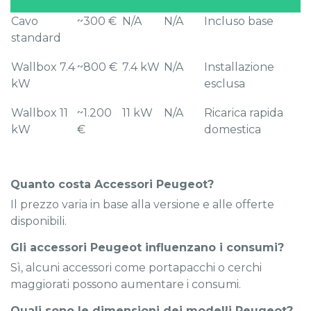
Cavo
~300 €
N/A
N/A
Incluso base
standard
Wallbox 7.4
~800 €
7.4 kW
N/A
Installazione
kW
esclusa
Wallbox 11
~1.200
11 kW
N/A
Ricarica rapida
kW
€
domestica
Quanto costa Accessori Peugeot?
Il prezzo varia in base alla versione e alle offerte
disponibili.
Gli accessori Peugeot influenzano i consumi?
Sì, alcuni accessori come portapacchi o cerchi
maggiorati possono aumentare i consumi.
Quali sono le dimensioni dei modelli Peugeot?