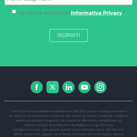
Ho letto e accettato l'
Informativa Privacy
.
*
CarPlanner è la piattaforma digitale che dal 2015, grazie ai propri strumenti
di ricerca e comparazione, consente agli utenti di trovare l'auto che meglio si
adatta alle proprie esigenze e di cercare le offerte più competitive sul
mercato, sia per Acquisto che il Noleggio a Lungo Termine.
Collaboriamo con i più grandi marchi automobilistici come Alfa Romeo,
BMW, Dacia, Fiat, Jaguar, Land Rover, Mercedes, Renault, Toyota, Volvo e