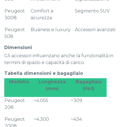
Peugeot
Comfort e
Segmento SUV
3008
sicurezza
Peugeot
Business e luxury
Accessori avanzati
508
Dimensioni
Gli accessori influenzano anche la funzionalità in
termini di spazio e capacità di carico.
Tabella dimensioni e bagagliaio
Modello
Lunghezza
Bagagliaio
(mm)
(litri)
Peugeot
~4.055
~309
208
Peugeot
~4.300
~434
2008