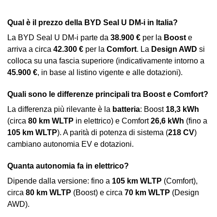
Qual è il prezzo della BYD Seal U DM-i in Italia?
La BYD Seal U DM-i parte da
38.900 €
per la
Boost
e
arriva a circa
42.300 €
per la
Comfort
. La
Design AWD
si
colloca su una fascia superiore (indicativamente intorno a
45.900 €
, in base al listino vigente e alle dotazioni).
Quali sono le differenze principali tra Boost e Comfort?
La differenza più rilevante è la
batteria
: Boost
18,3 kWh
(circa
80 km WLTP
in elettrico) e Comfort
26,6 kWh
(fino a
105 km WLTP
). A parità di potenza di sistema (
218 CV
)
cambiano autonomia EV e dotazioni.
Quanta autonomia fa in elettrico?
Dipende dalla versione: fino a
105 km WLTP
(Comfort),
circa
80 km WLTP
(Boost) e circa
70 km WLTP
(Design
AWD).