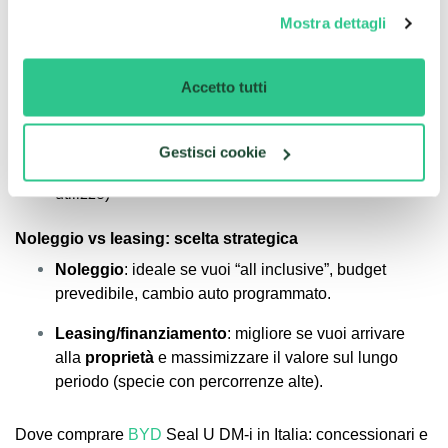
Noleggio business
Mostra dettagli
Canone:
459 €/mese
(IVA esclusa)
Accetto tutti
Durata:
36 mesi / 45.000 km
Anticipo:
4.000 €
Gestisci cookie
Plus: vantaggi fiscali per aziende (secondo regime e
utilizzo)
Noleggio vs leasing: scelta strategica
Noleggio
: ideale se vuoi “all inclusive”, budget
prevedibile, cambio auto programmato.
Leasing/finanziamento
: migliore se vuoi arrivare
alla
proprietà
e massimizzare il valore sul lungo
periodo (specie con percorrenze alte).
Dove comprare
BYD
Seal U DM-i in Italia: concessionari e