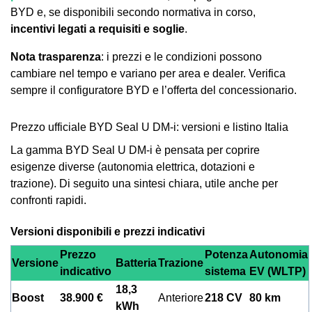
BYD e, se disponibili secondo normativa in corso,
incentivi legati a requisiti e soglie
.
Nota trasparenza
: i prezzi e le condizioni possono
cambiare nel tempo e variano per area e dealer. Verifica
sempre il configuratore BYD e l’offerta del concessionario.
Prezzo ufficiale BYD Seal U DM-i: versioni e listino Italia
La gamma BYD Seal U DM-i è pensata per coprire
esigenze diverse (autonomia elettrica, dotazioni e
trazione). Di seguito una sintesi chiara, utile anche per
confronti rapidi.
Versioni disponibili e prezzi indicativi
Prezzo
Potenza
Autonomia
Versione
Batteria
Trazione
indicativo
sistema
EV (WLTP)
18,3
Boost
38.900 €
Anteriore
218 CV
80 km
kWh