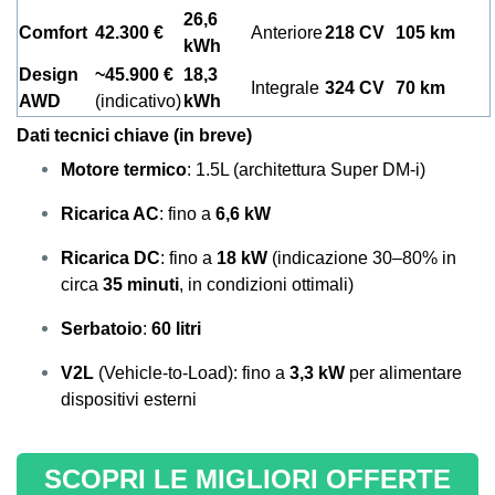
26,6
Comfort
42.300 €
Anteriore
218 CV
105 km
kWh
Design
~45.900 €
18,3
Integrale
324 CV
70 km
AWD
(indicativo)
kWh
Dati tecnici chiave (in breve)
Motore termico
: 1.5L (architettura Super DM-i)
Ricarica AC
: fino a
6,6 kW
Ricarica DC
: fino a
18 kW
(indicazione 30–80% in
circa
35 minuti
, in condizioni ottimali)
Serbatoio
:
60 litri
V2L
(Vehicle-to-Load): fino a
3,3 kW
per alimentare
dispositivi esterni
SCOPRI LE MIGLIORI OFFERTE