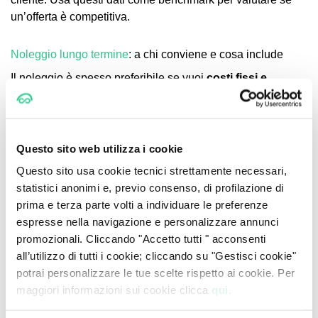
un’offerta è competitiva.
Noleggio lungo termine
: a chi conviene e cosa include
Il noleggio è spesso preferibile se vuoi
costi fissi e
gestione semplificata
, soprattutto per chi non vuole
esporsi a variabili come manutenzione e assicurazione.
Esempi indicativi di canoni
Questo sito web utilizza i cookie
Noleggio privati
Questo sito usa cookie tecnici strettamente necessari,
statistici anonimi e, previo consenso, di profilazione di
Canone:
569 €/mese
(IVA inclusa)
prima e terza parte volti a individuare le preferenze
espresse nella navigazione e personalizzare annunci
Durata:
36 mesi / 100.000 km
promozionali. Cliccando "Accetto tutti " acconsenti
Anticipo:
4.000 €
all’utilizzo di tutti i cookie; cliccando su "Gestisci cookie"
potrai personalizzare le tue scelte rispetto ai cookie. Per
Tipicamente incluso: manutenzione, assicurazione,
maggiori informazioni sui cookie clicca
qui.
assistenza