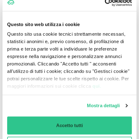
Tra i sistemi di assistenza spiccano:
mantenimento corsia e frenata automatica
Questo sito web utilizza i cookie
d’emergenza,
Questo sito usa cookie tecnici strettamente necessari,
cruise control adattivo,
statistici anonimi e, previo consenso, di profilazione di
prima e terza parte volti a individuare le preferenze
sensori di parcheggio a 360°,
espresse nella navigazione e personalizzare annunci
infotainment compatibile con Android Auto e Apple
promozionali. Cliccando "Accetto tutti " acconsenti
CarPlay wireless.
all’utilizzo di tutti i cookie; cliccando su "Gestisci cookie"
potrai personalizzare le tue scelte rispetto ai cookie. Per
Queste funzioni rendono la guida più intuitiva e riducono il
maggiori informazioni sui cookie clicca
qui.
rischio di distrazioni.
Perché scegliere la Fiat Grande Panda Benzina
Mostra dettagli
Prezzo competitivo
e accesso a promozioni e
incentivi statali.
Accetto tutti
Dimensioni compatte
ma abitabilità superiore.