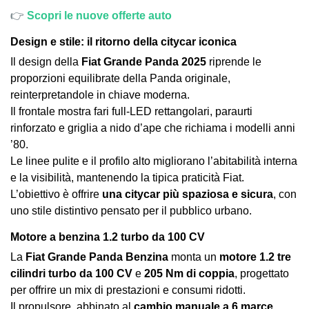
👉
Scopri le nuove offerte auto
Design e stile: il ritorno della citycar iconica
Il design della
Fiat Grande Panda 2025
riprende le
proporzioni equilibrate della Panda originale,
reinterpretandole in chiave moderna.
Il frontale mostra fari full-LED rettangolari, paraurti
rinforzato e griglia a nido d’ape che richiama i modelli anni
’80.
Le linee pulite e il profilo alto migliorano l’abitabilità interna
e la visibilità, mantenendo la tipica praticità Fiat.
L’obiettivo è offrire
una citycar più spaziosa e sicura
, con
uno stile distintivo pensato per il pubblico urbano.
Motore a benzina 1.2 turbo da 100 CV
La
Fiat Grande Panda Benzina
monta un
motore 1.2 tre
cilindri turbo da 100 CV
e
205 Nm di coppia
, progettato
per offrire un mix di prestazioni e consumi ridotti.
Il propulsore, abbinato al
cambio manuale a 6 marce
,