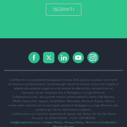
CarPlanner è la piattaforma digitale che dal 2015, grazie ai propri strumenti
di ricerca e comparazione, consente agli utenti di trovare l'auto che meglio si
adatta alle proprie esigenze e di cercare le offerte più competitive sul
mercato, sia per Acquisto che il Noleggio a Lungo Termine.
Collaboriamo con i più grandi marchi automobilistici come Alfa Romeo,
BMW, Dacia, Fiat, Jaguar, Land Rover, Mercedes, Renault, Toyota, Volvo e
molte altre nonché con le principali società di Noleggio a Lungo Termine per
guidare gli utenti nella scelta migliore.
CarPlanner è un marchio registrato di Daicar Ltd. Daicar Srl Via Del Porto
Fluviale, 1/C 00154 ROMA - P.IVA: 14570951005
info@carplanner.com
|
Cookie Policy
|
Privacy Policy
|
Termini e Condizioni
|
Mappa del sito