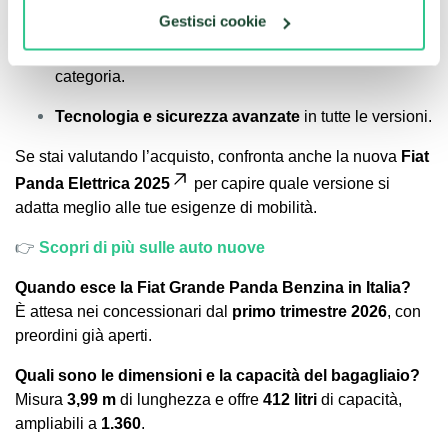
Motore brillante
e costi di gestione contenuti.
Gestisci cookie
Bagagliaio capiente
e comfort ai vertici della
categoria.
Tecnologia e sicurezza avanzate
in tutte le versioni.
Se stai valutando l’acquisto, confronta anche la nuova
Fiat
Panda Elettrica 2025
per capire quale versione si
adatta meglio alle tue esigenze di mobilità.
👉
Scopri di più sulle auto nuove
Quando esce la Fiat Grande Panda Benzina in Italia?
È attesa nei concessionari dal
primo trimestre 2026
, con
preordini già aperti.
Quali sono le dimensioni e la capacità del bagagliaio?
Misura
3,99 m
di lunghezza e offre
412 litri
di capacità,
ampliabili a
1.360
.