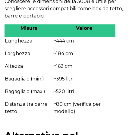
Conoscere le dimensioni della 3008 è utile per
scegliere accessori compatibili come box da tetto,
barre e portabici.
Misura
Valore
Lunghezza
~444 cm
Larghezza
~184 cm
Altezza
~162 cm
Bagagliaio (min.)
~395 litri
Bagagliaio (max.)
~520 litri
Distanza tra barre
~80 cm (verifica per
tetto
modello)