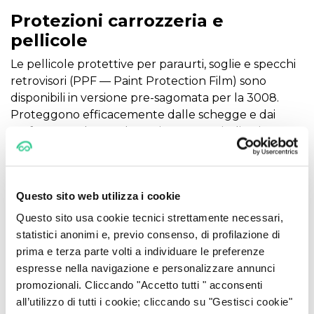
Protezioni carrozzeria e
pellicole
Le pellicole protettive per paraurti, soglie e specchi
retrovisori (PPF — Paint Protection Film) sono
disponibili in versione pre-sagomata per la 3008.
Proteggono efficacemente dalle schegge e dai
graffi senza alterare l'estetica. Prezzo indicativo:
da
30 € per kit paraurti
fino a
oltre 500 €
per
applicazione completa.
Sistemi di navigazione e
Questo sito web utilizza i cookie
infotainment
Questo sito usa cookie tecnici strettamente necessari,
statistici anonimi e, previo consenso, di profilazione di
Per le versioni più datate prive di Android Auto o
prima e terza parte volti a individuare le preferenze
CarPlay, esistono head unit aftermarket compatibili
espresse nella navigazione e personalizzare annunci
(Kenwood, Pioneer, Sony) che si integrano nello slot
promozionali. Cliccando "Accetto tutti " acconsenti
originale della 3008. L'installazione richiede un kit di
all’utilizzo di tutti i cookie; cliccando su "Gestisci cookie"
adattamento specifico per Peugeot (quadro,