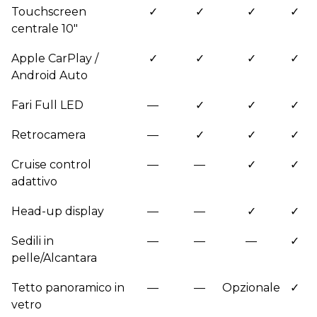
Touchscreen
✓
✓
✓
✓
centrale 10"
Apple CarPlay /
✓
✓
✓
✓
Android Auto
Fari Full LED
—
✓
✓
✓
Retrocamera
—
✓
✓
✓
Cruise control
—
—
✓
✓
adattivo
Head-up display
—
—
✓
✓
Sedili in
—
—
—
✓
pelle/Alcantara
Tetto panoramico in
—
—
Opzionale
✓
vetro