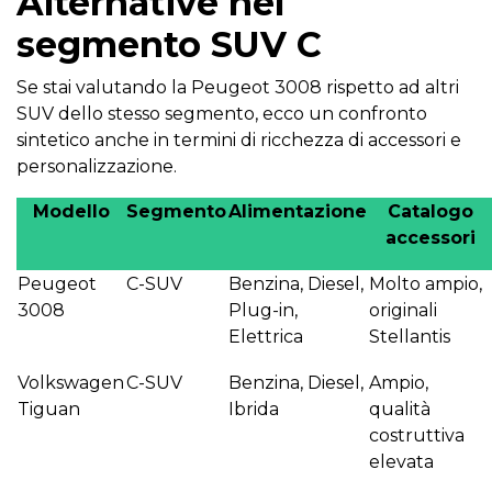
Alternative nel
segmento SUV C
Se stai valutando la Peugeot 3008 rispetto ad altri
SUV dello stesso segmento, ecco un confronto
sintetico anche in termini di ricchezza di accessori e
personalizzazione.
Modello
Segmento
Alimentazione
Catalogo
accessori
Peugeot
C-SUV
Benzina, Diesel,
Molto ampio,
3008
Plug-in,
originali
Elettrica
Stellantis
Volkswagen
C-SUV
Benzina, Diesel,
Ampio,
Tiguan
Ibrida
qualità
costruttiva
elevata