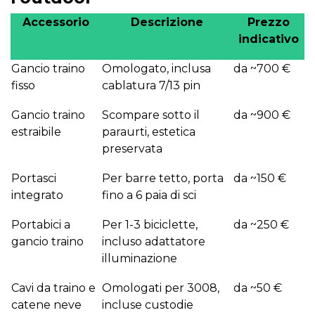
Accessorio
Descrizione
Prezzo
indicativo
Gancio traino
Omologato, inclusa
da ~700 €
fisso
cablatura 7/13 pin
Gancio traino
Scompare sotto il
da ~900 €
estraibile
paraurti, estetica
preservata
Portasci
Per barre tetto, porta
da ~150 €
integrato
fino a 6 paia di sci
Portabici a
Per 1-3 biciclette,
da ~250 €
gancio traino
incluso adattatore
illuminazione
Cavi da traino e
Omologati per 3008,
da ~50 €
catene neve
incluse custodie