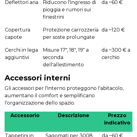
Deflettori aria
Riducono l'ingresso di
da ~60 €
pioggia e rumori sui
finestrini
Copertura
Protezione carrozzeria
da ~120 €
capote
per soste prolungate
Cerchi in lega
Misure 17", 18", 19" a
da ~300 € a
aggiuntivi
seconda
cerchio
dell'allestimento
Accessori interni
Gli accessori per l'interno proteggono l'abitacolo,
aumentano il comfort e semplificano
l'organizzazione dello spazio.
Accessorio
Descrizione
Prezzo
indicativo
Tappetini in
Sagomati per 3008,
da ~60 €