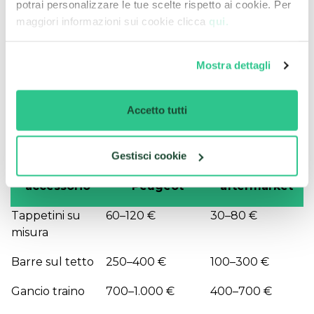
potrai personalizzare le tue scelte rispetto ai cookie. Per
connettori ISO/CAN-BUS).
maggiori informazioni sui cookie clicca
qui.
Quanto costano gli
Mostra dettagli
accessori Peugeot 3008?
Il costo degli accessori varia sensibilmente in base
Accetto tutti
alla categoria e alla scelta tra originale e
aftermarket.
Gestisci cookie
Categoria
Prezzo originale
Prezzo
accessorio
Peugeot
aftermarket
Tappetini su
60–120 €
30–80 €
misura
Barre sul tetto
250–400 €
100–300 €
Gancio traino
700–1.000 €
400–700 €