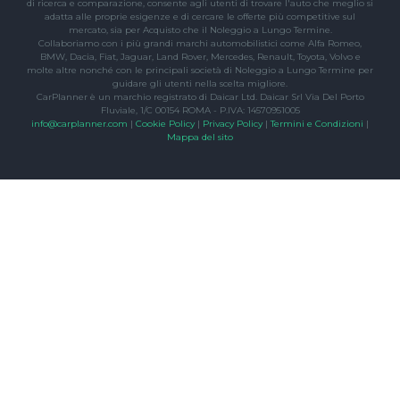
di ricerca e comparazione, consente agli utenti di trovare l'auto che meglio si
adatta alle proprie esigenze e di cercare le offerte più competitive sul
mercato, sia per Acquisto che il Noleggio a Lungo Termine.
Collaboriamo con i più grandi marchi automobilistici come Alfa Romeo,
BMW, Dacia, Fiat, Jaguar, Land Rover, Mercedes, Renault, Toyota, Volvo e
molte altre nonché con le principali società di Noleggio a Lungo Termine per
guidare gli utenti nella scelta migliore.
CarPlanner è un marchio registrato di Daicar Ltd. Daicar Srl Via Del Porto
Fluviale, 1/C 00154 ROMA - P.IVA: 14570951005
info@carplanner.com
|
Cookie Policy
|
Privacy Policy
|
Termini e Condizioni
|
Mappa del sito