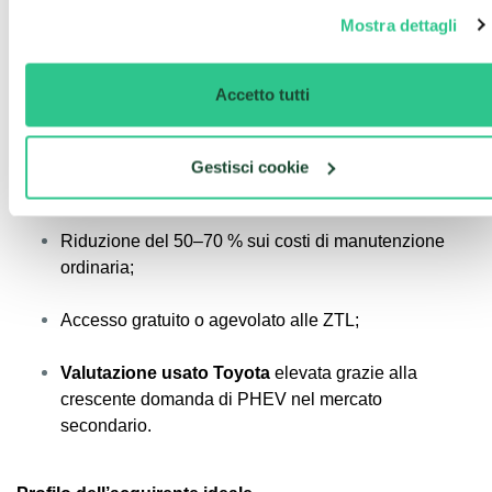
Costi di gestione e vantaggi fiscali
Mostra dettagli
La
C-HR Plug-in Hybrid
riduce notevolmente i costi di
carburante, potendo viaggiare quotidianamente in modalità
EV.
Accetto tutti
I proprietari beneficiano di:
Esenzione o sconto del bollo (fino a 5 anni in alcune
Gestisci cookie
regioni);
Riduzione del 50–70 % sui costi di manutenzione
ordinaria;
Accesso gratuito o agevolato alle ZTL;
Valutazione usato Toyota
elevata grazie alla
crescente domanda di PHEV nel mercato
secondario.