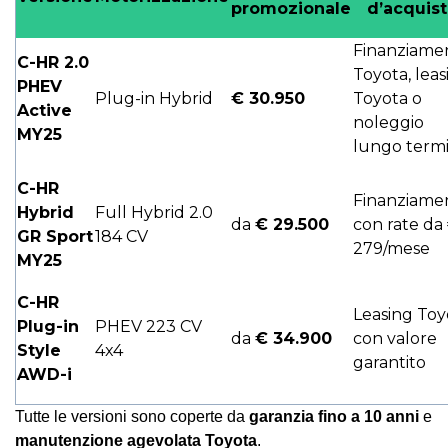
promozionale
d’acquis
Finanziame
C-HR 2.0
Toyota, leas
PHEV
Plug-in Hybrid
€ 30.950
Toyota o
Active
noleggio
MY25
lungo term
C-HR
Finanziame
Hybrid
Full Hybrid 2.0
da
€ 29.500
con rate da
GR Sport
184 CV
279/mese
MY25
C-HR
Leasing Toy
Plug-in
PHEV 223 CV
da
€ 34.900
con valore
Style
4x4
garantito
AWD-i
Tutte le versioni sono coperte da
garanzia fino a 10 anni
e
manutenzione agevolata Toyota
.