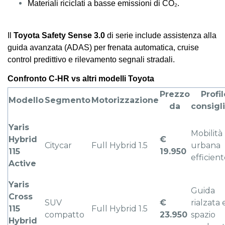
Materiali riciclati a basse emissioni di CO₂.
Il
Toyota Safety Sense 3.0
di serie include assistenza alla
guida avanzata (ADAS) per frenata automatica, cruise
control predittivo e rilevamento segnali stradali.
Confronto C-HR vs altri modelli Toyota
Prezzo
Profil
Modello
Segmento
Motorizzazione
da
consigl
Yaris
Mobilità
Hybrid
€
Citycar
Full Hybrid 1.5
urbana
115
19.950
efficien
Active
Yaris
Guida
Cross
SUV
€
rialzata 
115
Full Hybrid 1.5
compatto
23.950
spazio
Hybrid