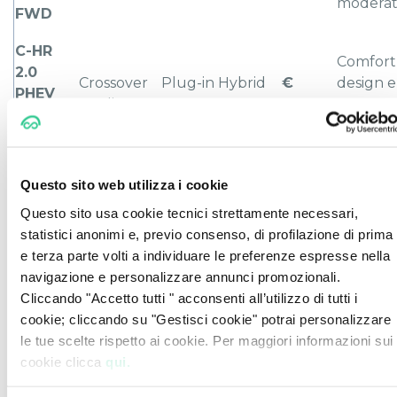
modera
FWD
C-HR
Comfort
2.0
Crossover
Plug-in Hybrid
€
design e
PHEV
medio
2.0
30.950
autonom
Active
EV
MY25
Aygo X
Budget
City
€
Questo sito web utilizza i cookie
1.0
Benzina
contenu
crossover
15.900
Questo sito usa cookie tecnici strettamente necessari,
Trend
city use
statistici anonimi e, previo consenso, di profilazione di prima
CarPlanner – Offerte Toyota 2025
e terza parte volti a individuare le preferenze espresse nella
navigazione e personalizzare annunci promozionali.
Per un approfondimento sulle versioni compatte:
Cliccando "Accetto tutti " acconsenti all’utilizzo di tutti i
👉
Toyota Yaris Hybrid 2025
: offerte e vantaggi dell’ibrido
cookie; cliccando su "Gestisci cookie" potrai personalizzare
👉
Toyota Yaris Cross 2025:
SUV ibrido urbano
le tue scelte rispetto ai cookie. Per maggiori informazioni sui
👉
Toyota Aygo X 2025
: city crossover agile e accessibile
cookie clicca
qui.