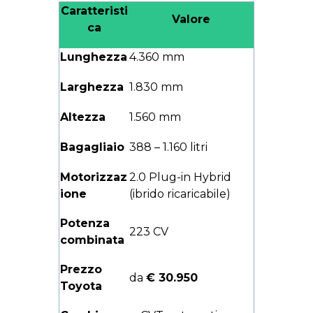
Caratteristi
Valore
ca
Lunghezza
4.360 mm
Larghezza
1.830 mm
Altezza
1.560 mm
Bagagliaio
388 – 1.160 litri
Motorizzaz
2.0 Plug-in Hybrid
ione
(ibrido ricaricabile)
Potenza
223 CV
combinata
Prezzo
da
€ 30.950
Toyota