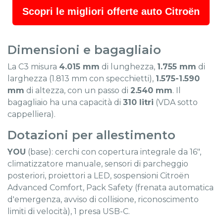
Scopri le migliori offerte auto Citroën
Dimensioni e bagagliaio
La C3 misura
4.015 mm
di lunghezza,
1.755 mm
di
larghezza (1.813 mm con specchietti),
1.575-1.590
mm
di altezza, con un passo di
2.540 mm
. Il
bagagliaio ha una capacità di
310 litri
(VDA sotto
cappelliera).
Dotazioni per allestimento
YOU
(base): cerchi con copertura integrale da 16",
climatizzatore manuale, sensori di parcheggio
posteriori, proiettori a LED, sospensioni Citroën
Advanced Comfort, Pack Safety (frenata automatica
d'emergenza, avviso di collisione, riconoscimento
limiti di velocità), 1 presa USB-C.