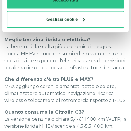
Accetto tutti
Quanto costa la Citroën C3?
Il listino parte da €16.400 per la versione benzina
Gestisci cookie
Turbo 100 CV in allestimento YOU, fino a €28.400
per la versione elettrica in allestimento MAX.
Meglio benzina, ibrida o elettrica?
La benzina è la scelta più economica in acquisto;
l'ibrida MHEV riduce consumi ed emissioni con una
spesa iniziale superiore; l'elettrica azzera le emissioni
locali ma richiede accesso a infrastrutture di ricarica.
Che differenza c'è tra PLUS e MAX?
MAX aggiunge cerchi diamantati, tetto bicolore,
climatizzatore automatico, navigazione, ricarica
wireless e telecamera di retromarcia rispetto a PLUS.
Quanto consuma la Citroën C3?
La versione benzina dichiara 5,4-6,1 l/100 km WLTP; la
versione ibrida MHEV scende a 4,5-5,5 l/100 km.