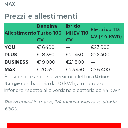
MAX
.
Prezzi e allestimenti
Benzina
Ibrido
Elettrico 113
Allestimento
Turbo 100
MHEV 110
CV (44 kWh)
CV
CV
YOU
€16.400
—
€23.900
PLUS
€18.350
€21.450
€26.400
BUSINESS
€19.000
€21.800
—
MAX
€20.350
€23.450
€28.400
È disponibile anche la versione elettrica
Urban
Range
con batteria da 30 kWh, a un prezzo
inferiore rispetto alla versione a batteria da 44 kWh.
Prezzi chiavi in mano, IVA inclusa. Messa su strada:
€600.