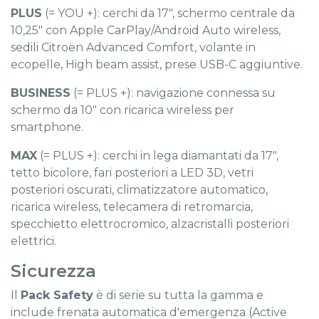
PLUS
(= YOU +): cerchi da 17", schermo centrale da
10,25" con Apple CarPlay/Android Auto wireless,
sedili Citroën Advanced Comfort, volante in
ecopelle, High beam assist, prese USB-C aggiuntive.
BUSINESS
(= PLUS +): navigazione connessa su
schermo da 10" con ricarica wireless per
smartphone.
MAX
(= PLUS +): cerchi in lega diamantati da 17",
tetto bicolore, fari posteriori a LED 3D, vetri
posteriori oscurati, climatizzatore automatico,
ricarica wireless, telecamera di retromarcia,
specchietto elettrocromico, alzacristalli posteriori
elettrici.
Sicurezza
Il
Pack Safety
è di serie su tutta la gamma e
include frenata automatica d'emergenza (Active