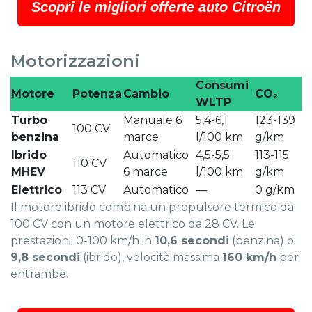
Scopri le migliori offerte auto Citroën
Motorizzazioni
Consumi
Motore
Potenza
Cambio
CO₂
WLTP
Turbo
Manuale 6
5,4-6,1
123-139
100 CV
benzina
marce
l/100 km
g/km
Ibrido
Automatico
4,5-5,5
113-115
110 CV
MHEV
6 marce
l/100 km
g/km
Elettrico
113 CV
Automatico
—
0 g/km
Il motore ibrido combina un propulsore termico da
100 CV con un motore elettrico da 28 CV. Le
prestazioni: 0-100 km/h in
10,6 secondi
(benzina) o
9,8 secondi
(ibrido), velocità massima
160 km/h
per
entrambe.