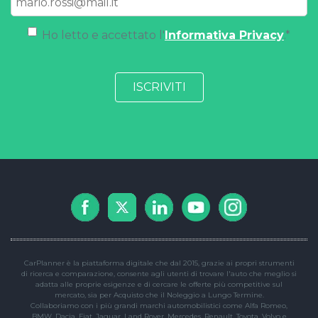
Ho letto e accettato l'
Informativa Privacy
.
*
CarPlanner è la piattaforma digitale che dal 2015, grazie ai propri strumenti
di ricerca e comparazione, consente agli utenti di trovare l'auto che meglio si
adatta alle proprie esigenze e di cercare le offerte più competitive sul
mercato, sia per Acquisto che il Noleggio a Lungo Termine.
Collaboriamo con i più grandi marchi automobilistici come Alfa Romeo,
BMW, Dacia, Fiat, Jaguar, Land Rover, Mercedes, Renault, Toyota, Volvo e