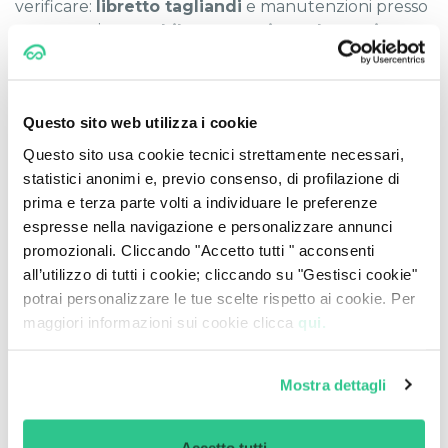
verificare:
libretto tagliandi
e manutenzioni presso
rete autorizzata,
chilometraggio reale
,
storico
incidenti
tramite visura PRA,
garanzia residua
e
provenienza del veicolo (concessionario ufficiale o
piattaforma certificata).
Questo sito web utilizza i cookie
Un'alternativa nella stessa
Questo sito usa cookie tecnici strettamente necessari,
gamma: la Citroën C4
statistici anonimi e, previo consenso, di profilazione di
prima e terza parte volti a individuare le preferenze
Se cerchi una compatta di dimensioni superiori, con
espresse nella navigazione e personalizzare annunci
più spazio interno e un posizionamento
promozionali. Cliccando "Accetto tutti " acconsenti
leggermente più alto in gamma, vale la pena
all’utilizzo di tutti i cookie; cliccando su "Gestisci cookie"
confrontare anche la
Citroën C4
. Su
prezzi e
potrai personalizzare le tue scelte rispetto ai cookie. Per
offerte Citroën C4
trovi il listino aggiornato e un
maggiori informazioni sui cookie clicca
qui.
confronto diretto tra i due modelli.
Mostra dettagli
Scopri le migliori offerte auto Citroën