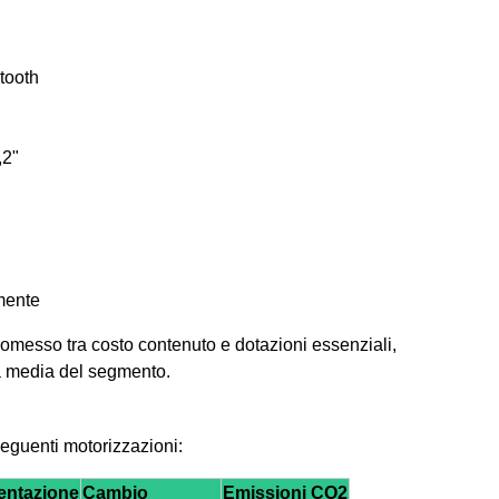
tooth
,2"
amente
messo tra costo contenuto e dotazioni essenziali,
la media del segmento.
seguenti motorizzazioni:
entazione
Cambio
Emissioni CO2