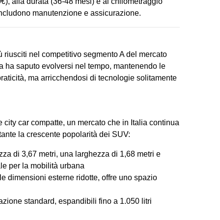
00€), alla durata (36-48 mesi) e al chilometraggio
 includono manutenzione e assicurazione.
 riusciti nel competitivo segmento A del mercato
ana ha saputo evolversi nel tempo, mantenendo le
praticità, ma arricchendosi di
tecnologie solitamente
city car compatte, un mercato che in Italia continua
ante la crescente popolarità dei SUV:
za di 3,67 metri, una larghezza di 1,68 metri e
eale per la mobilità urbana
le dimensioni esterne ridotte, offre uno spazio
urazione standard, espandibili fino a 1.050 litri