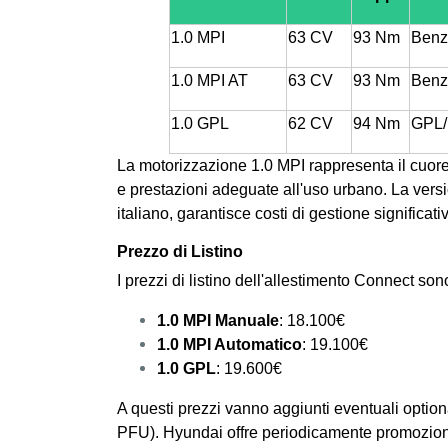
1.0 MPI
63 CV
93 Nm
Benz
1.0 MPI AT
63 CV
93 Nm
Benz
1.0 GPL
62 CV
94 Nm
GPL/
La motorizzazione 1.0 MPI rappresenta il cuor
e prestazioni adeguate all'uso urbano. La ver
italiano, garantisce costi di gestione significati
Prezzo di Listino
I prezzi di listino dell'allestimento Connect son
1.0 MPI Manuale
: 18.100€
1.0 MPI Automatico
: 19.100€
1.0 GPL
: 19.600€
A questi prezzi vanno aggiunti eventuali optiona
PFU). Hyundai offre periodicamente promozioni