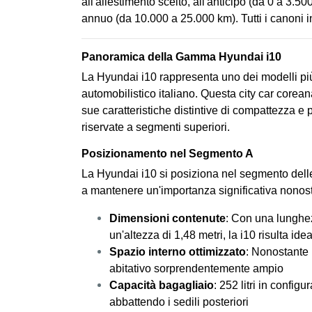
all'allestimento scelto, all'anticipo (da 0 a 3.5
annuo (da 10.000 a 25.000 km). Tutti i canoni
Panoramica della Gamma Hyundai i10
La Hyundai i10 rappresenta uno dei modelli più
automobilistico italiano. Questa city car core
sue caratteristiche distintive di compattezza e 
riservate a segmenti superiori.
Posizionamento nel Segmento A
La Hyundai i10 si posiziona nel segmento delle 
a mantenere un'importanza significativa nonost
Dimensioni contenute
: Con una lunghez
un'altezza di 1,48 metri, la i10 risulta id
Spazio interno ottimizzato
: Nonostante 
abitativo sorprendentemente ampio
Capacità bagagliaio
: 252 litri in config
abbattendo i sedili posteriori