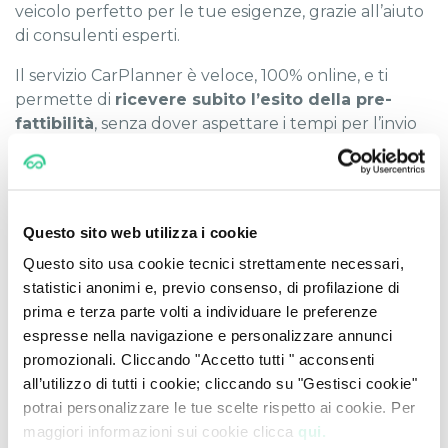
veicolo perfetto per le tue esigenze, grazie all’aiuto
di consulenti esperti.
Il servizio CarPlanner è veloce, 100% online, e ti
permette di
ricevere subito l’esito della pre-
fattibilità
, senza dover aspettare i tempi per l’invio
dei documenti. Inoltre, il sito ti assiste passo dopo
passo in tutto l’iter del Noleggio con un servizio di
consulenza dedicata.
Questo sito web utilizza i cookie
Questo sito usa cookie tecnici strettamente necessari,
Offerte di Noleggio Auto a
statistici anonimi e, previo consenso, di profilazione di
Lungo Termine a Milano
prima e terza parte volti a individuare le preferenze
espresse nella navigazione e personalizzare annunci
Se stai cercando un’auto a Milano e provincia, su
promozionali. Cliccando "Accetto tutti " acconsenti
CarPlanner
hai a disposizione un ampio catalogo tra
all’utilizzo di tutti i cookie; cliccando su "Gestisci cookie"
cui scegliere, con una larga gamma di cilindrate
potrai personalizzare le tue scelte rispetto ai cookie. Per
delle migliori marche e un servizio conveniente e
maggiori informazioni sui cookie clicca
qui.