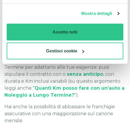
flessibile. Ti basta collegarti al sito, chiedere un
preventivo e bloccare subito il tuo prezzo.
Mostra dettagli
CarPlanner ti permettere di scegliere tra tutti i
principali marchi italiani ed esteri, da Fiat a
Accetto tutti
Volkswagen, da Audi a BMW, e di optare per vetture
sostenibili, elettriche o ibride.
Gestisci cookie
Ricorda che, in sede di stipula, puoi sempre
personalizzare il contratto di Noleggio a Lungo
Termine per adattarlo alle tue esigenze: puoi
stipulare il contratto con o
senza anticipo
, con
durata e Km inclusi variabili (su questo argomento
leggi anche "
Quanti Km posso fare con un’auto a
Noleggio a Lungo Termine?
").
Hai anche la possibilità di abbassare le franchigie
assicurative con una maggiorazione sul canone
mensile.