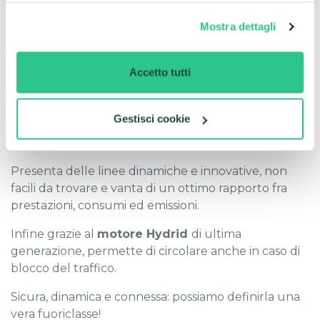
funzionali come la leva del cambio.
Mostra dettagli
Quali sono i vantaggi?
Accetto tutti
Sono tantissimi i
vantaggi
di
Toyota C-HR
.
Quali?
In primis la facilità di guida grazie al cambio
Gestisci cookie
automatico, riducendo così lo stress causato dal
traffico.
Presenta delle linee dinamiche e innovative, non
facili da trovare e vanta di un ottimo rapporto fra
prestazioni, consumi ed emissioni.
Infine grazie al
motore Hydrid
di ultima
generazione, permette di circolare anche in caso di
blocco del traffico.
Sicura, dinamica e connessa: possiamo definirla una
vera fuoriclasse!