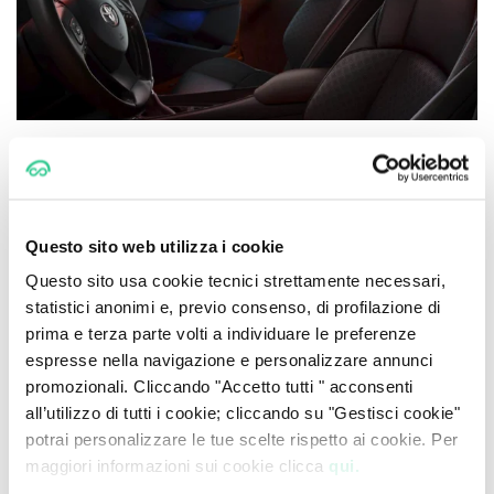
È dotato di una plancia con ampio schermo (8”) con
nuova interfaccia HMI e nuova piattaforma di
navigazione.
Questo sito web utilizza i cookie
Con il restyling il
sistema multimediale
si è
arricchito per esempio con funzioni che permettono
Questo sito usa cookie tecnici strettamente necessari,
di gestire dallo schermo tattile alcune app dello
statistici anonimi e, previo consenso, di profilazione di
smartphone come Apple CarPlay e Android Auto.
prima e terza parte volti a individuare le preferenze
espresse nella navigazione e personalizzare annunci
Il restyling ha migliorato anche le finiture delle
promozionali. Cliccando "Accetto tutti " acconsenti
superfici.
all’utilizzo di tutti i cookie; cliccando su "Gestisci cookie"
potrai personalizzare le tue scelte rispetto ai cookie. Per
Quest’ultime si dividono in nappa per le zone di
maggiori informazioni sui cookie clicca
qui.
maggior contatto e rivestimenti tecnici per elementi