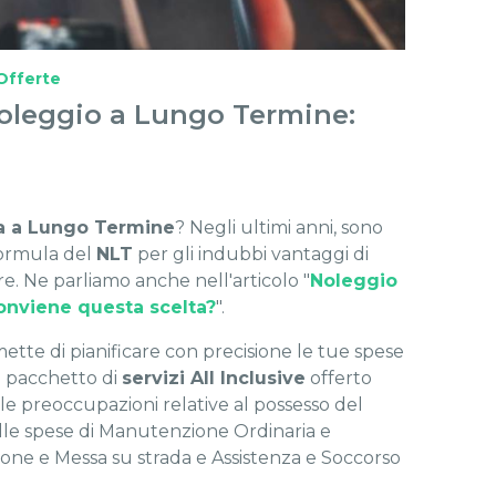
Offerte
 Noleggio a Lungo Termine:
a a Lungo Termine
? Negli ultimi anni, sono
 formula del
NLT
per gli indubbi vantaggi di
re. Ne parliamo anche nell'articolo "
Noleggio
conviene questa scelta?
".
ette di pianificare con precisione le tue spese
l pacchetto di
servizi All Inclusive
offerto
e le preoccupazioni relative al possesso del
 delle spese di Manutenzione Ordinaria e
ione e Messa su strada e Assistenza e Soccorso