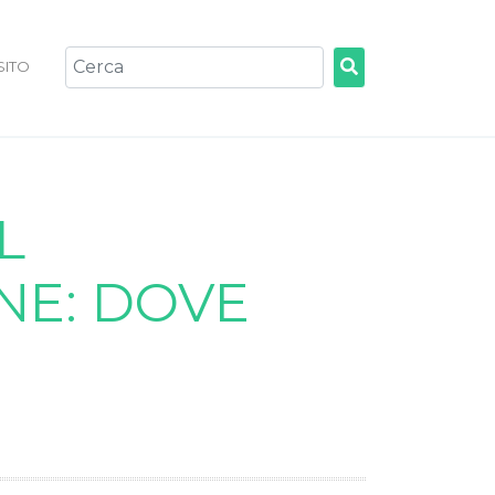
 SITO
L
NE: DOVE