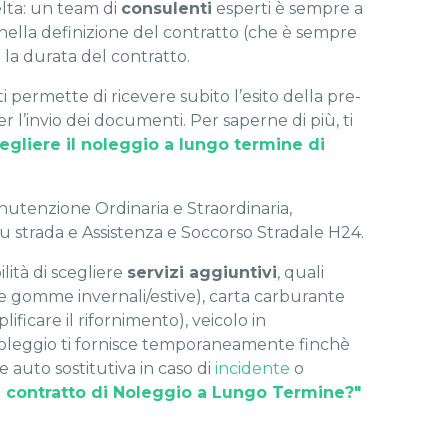
elta: un team di
consulenti
esperti è sempre a
, nella definizione del contratto (che è sempre
a la durata del contratto.
 ti permette di ricevere subito l’esito della pre-
er l’invio dei documenti. Per saperne di più, ti
egliere il noleggio a lungo termine di
anutenzione Ordinaria e Straordinaria,
u strada e Assistenza e Soccorso Stradale H24.
ilità di scegliere
servizi aggiuntivi
, quali
ne gomme invernali/estive), carta carburante
ificare il rifornimento), veicolo in
Noleggio ti fornisce temporaneamente finchè
 auto sostitutiva in caso di
incidente
o
n contratto di Noleggio a Lungo Termine?"