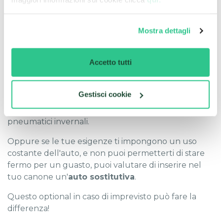
manutenzione ordinaria e straordinaria
assistenza stradale h24.
Mostra dettagli
Inoltre, puoi valutare di inserire alcuni
servizi extra
oltre
a quelli già inclusi (leggi anche
"Come si
Accetto tutti
stipula un Noleggio a Lungo Termine?"
).
Ad esempio il
cambio pneumatici
poiché
Gestisci cookie
in
inverno, soprattutto in particolari aree
geografiche, è ormai d'obbligo avere in macchina i
pneumatici invernali.
Oppure se le tue esigenze ti impongono un uso
costante dell'auto, e non puoi permetterti di stare
fermo per un guasto, puoi valutare di inserire nel
tuo canone un'
auto sostitutiva
.
Questo optional in caso di imprevisto può fare la
differenza!