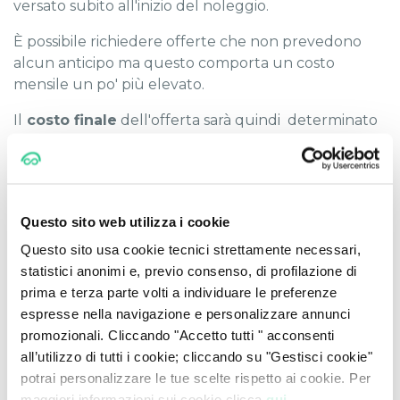
versato subito all'inizio del noleggio.
È possibile richiedere offerte che non prevedono
alcun anticipo ma questo comporta un costo
mensile un po' più elevato.
Il
costo finale
dell'offerta sarà quindi determinato
dall'
insieme di questi elementi
.
Questo perché, ovviamente, il noleggio di una BMW
sarà più elevato rispetto a quello di una Fiat Panda,
così come percorrere 20.000 Km annui comporterà
Questo sito web utilizza i cookie
un costo maggiore che percorrerne 10.000 etc.
Questo sito usa cookie tecnici strettamente necessari,
statistici anonimi e, previo consenso, di profilazione di
Per tale ragione è importante che la tua scelta sia
prima e terza parte volti a individuare le preferenze
calibrata in base alle tue esigenze senza dimenticare
espresse nella navigazione e personalizzare annunci
però che pagando
un solo canone mensile
avrai
promozionali. Cliccando "Accetto tutti " acconsenti
inclusi
tutti gli
altri servizi
:
all’utilizzo di tutti i cookie; cliccando su "Gestisci cookie"
assicurazione RCA
potrai personalizzare le tue scelte rispetto ai cookie. Per
assicurazione furto e incendio
maggiori informazioni sui cookie clicca
qui.