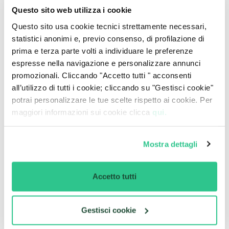
adatte per le tue esigenze.
Questo sito web utilizza i cookie
Questo sito usa cookie tecnici strettamente necessari,
CarPlanner
è la Piattaforma Digitale che raggruppa
statistici anonimi e, previo consenso, di profilazione di
le migliori offerte sempre aggiornate provenienti dai
prima e terza parte volti a individuare le preferenze
principali player del mercato.
espresse nella navigazione e personalizzare annunci
Visitando il sito, puoi confrontare le varie proposte e,
promozionali. Cliccando "Accetto tutti " acconsenti
supportato da
consulenti esperti
,
personalizzare
all’utilizzo di tutti i cookie; cliccando su "Gestisci cookie"
il contratto
in relazione ai
Km percorribili
,
ma
potrai personalizzare le tue scelte rispetto ai cookie. Per
anche alla durata, all’eventuale anticipo da versare
maggiori informazioni sui cookie clicca
qui.
(che può essere anche azzerato) e agli eventuali
servizi aggiuntivi.
Mostra dettagli
Cosa succede al termine
Accetto tutti
del contratto?
Gestisci cookie